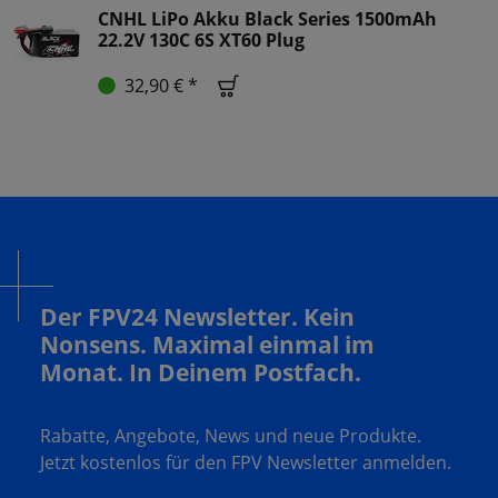
CNHL LiPo Akku Black Series 1500mAh
22.2V 130C 6S XT60 Plug
32,90 € *
Der FPV24 Newsletter. Kein
Nonsens. Maximal einmal im
Monat. In Deinem Postfach.
Rabatte, Angebote, News und neue Produkte.
Jetzt kostenlos für den FPV Newsletter anmelden.