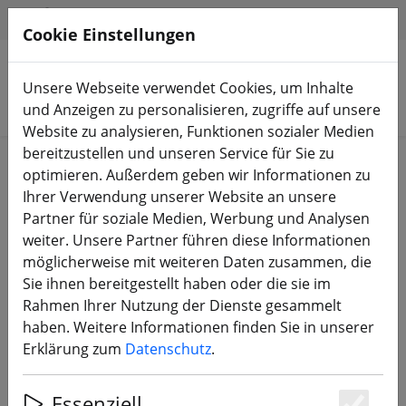
HILFE & SUPPORT
DE
Cookie Einstellungen
Unsere Webseite verwendet Cookies, um Inhalte
Produkte suchen
und Anzeigen zu personalisieren, zugriffe auf unsere
Website zu analysieren, Funktionen sozialer Medien
bereitzustellen und unseren Service für Sie zu
Start
3D Druck
optimieren. Außerdem geben wir Informationen zu
Ihrer Verwendung unserer Website an unsere
Partner für soziale Medien, Werbung und Analysen
weiter. Unsere Partner führen diese Informationen
möglicherweise mit weiteren Daten zusammen, die
FlyFishRC Volador 5 Arm Guards 3D
Sie ihnen bereitgestellt haben oder die sie im
Druck TPU rot (4 Stück)
Rahmen Ihrer Nutzung der Dienste gesammelt
haben. Weitere Informationen finden Sie in unserer
Erklärung zum
Datenschutz
.
Essenziell