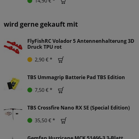
14,90 € *
wird gerne gekauft mit
FlyFishRC Volador 5 Antennenhalterung 3D
Druck TPU rot
2,90 € *
TBS Ummagrip Batterie Pad TBS Edition
7,50 € *
TBS Crossfire Nano RX SE (Special Edition)
35,50 € *
Gemfan Hurricane MCK 51466-3 3-Blatt