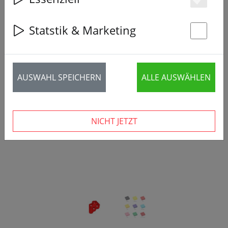
Es
Statstik & Marketing
St
‹
›
AUSWAHL SPEICHERN
ALLE AUSWÄHLEN
NICHT JETZT