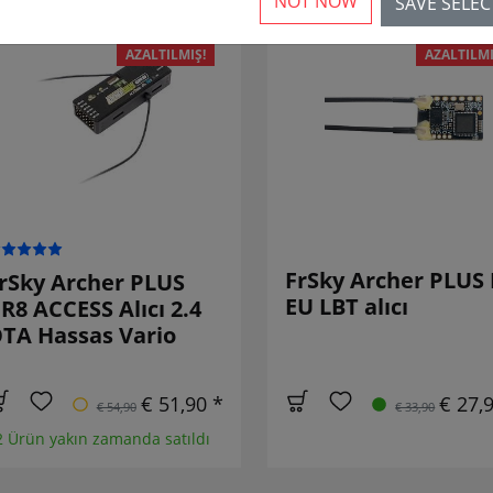
NOT NOW
SAVE SELE
AZALTILMIŞ!
AZALTILMI
FrSky Archer PLUS 
rSky Archer PLUS
EU LBT alıcı
R8 ACCESS Alıcı 2.4
TA Hassas Vario
€ 51,90 *
€ 27,
€ 54,90
€ 33,90
2 Ürün yakın zamanda satıldı