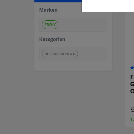
Marken
FRSKY
Kategorien
RC-EMPFAENGER
F
G
O
1