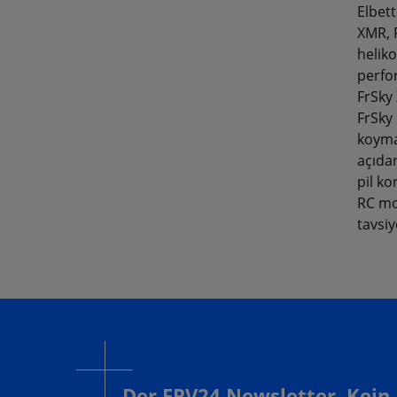
Elbet
XMR, F
heliko
perfor
FrSky 
FrSky 
koymaz
açıdan
pil ko
RC mo
tavsi
Der FPV24 Newsletter. Kein