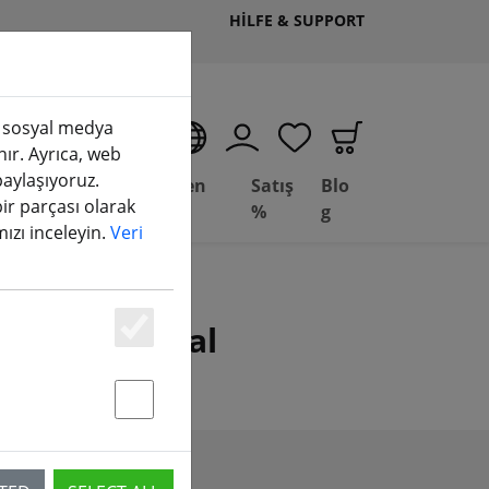
HILFE & SUPPORT
k, sosyal medya
TR
nır. Ayrıca, web
 paylaşıyoruz.
Deal
Fesleğen
Satış
Blo
bir parçası olarak
Depot
FPV
%
g
amızı inceleyin.
Veri
klar için ideal
Essenziell
Statstik & Marketing