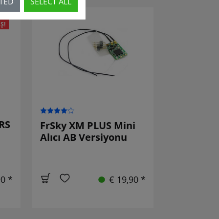
CTED
SELECT ALL
Ş!
RS
FrSky XM PLUS Mini
Alıcı AB Versiyonu
90 *
€ 19,90 *