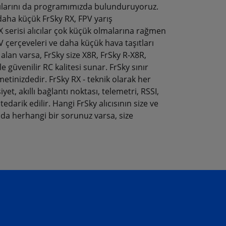
cılarını da programımızda bulunduruyoruz.
daha küçük FrSky RX, FPV yarış
X serisi alıcılar çok küçük olmalarına rağmen
 çerçeveleri ve daha küçük hava taşıtları
i alan varsa, FrSky size X8R, FrSky R-X8R,
le güvenilir RC kalitesi sunar. FrSky sınır
etinizdedir. FrSky RX - teknik olarak her
et, akıllı bağlantı noktası, telemetri, RSSI,
darik edilir. Hangi FrSky alıcısının size ve
a herhangi bir sorunuz varsa, size