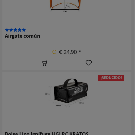
Airgate común
€ 24,90 *
¡REDUCIDO!
Bolsa Lipo Ignífuga HGLRC KRATOS