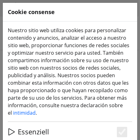
HILFE & SUPPORT
ES
Cookie consense
Nuestro sitio web utiliza cookies para personalizar
contenido y anuncios, analizar el acceso a nuestro
Buscar productos
sitio web, proporcionar funciones de redes sociales
y optimizar nuestro servicio para usted. También
Home
Accesorios
compartimos información sobre su uso de nuestro
sitio web con nuestros socios de redes sociales,
Cables - Conectores - Herramientas
publicidad y análisis. Nuestros socios pueden
combinar esta información con otros datos que les
y útiles
haya proporcionado o que hayan recopilado como
parte de su uso de los servicios. Para obtener más
92 Products
información, consulte nuestra declaración sobre
el
intimidad
.
Unterkategorien
Essenziell
Es