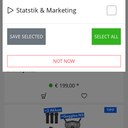
34 articles
Statstik & Marketing
St
SAVE SELECTED
SELECT ALL
NOT NOW
Dron DJI Neo
€ 199,00 *
TIPP