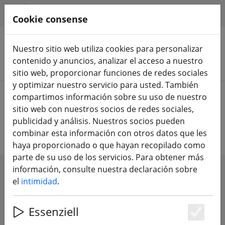
HILFE & SUPPORT
ES
Cookie consense
Nuestro sitio web utiliza cookies para personalizar
contenido y anuncios, analizar el acceso a nuestro
Buscar productos
sitio web, proporcionar funciones de redes sociales
y optimizar nuestro servicio para usted. También
Home
DJI
Drones DJI
compartimos información sobre su uso de nuestro
sitio web con nuestros socios de redes sociales,
Drones DJI
publicidad y análisis. Nuestros socios pueden
combinar esta información con otros datos que les
haya proporcionado o que hayan recopilado como
parte de su uso de los servicios. Para obtener más
información, consulte nuestra declaración sobre
SHOW FILTERS
el
intimidad
.
Essenziell
Es