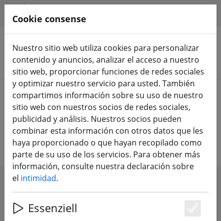
HILFE & SUPPORT
ES
Cookie consense
Nuestro sitio web utiliza cookies para personalizar
contenido y anuncios, analizar el acceso a nuestro
Buscar productos
sitio web, proporcionar funciones de redes sociales
y optimizar nuestro servicio para usted. También
Home
Componentes
PDB
compartimos información sobre su uso de nuestro
sitio web con nuestros socios de redes sociales,
Fuente de alimentación,
publicidad y análisis. Nuestros socios pueden
combinar esta información con otros datos que les
distribución de voltaje
haya proporcionado o que hayan recopilado como
parte de su uso de los servicios. Para obtener más
información, consulte nuestra declaración sobre
el
intimidad
.
SHOW FILTERS
Essenziell
Es