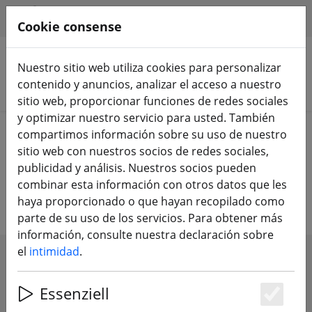
HILFE & SUPPORT
ES
Cookie consense
Nuestro sitio web utiliza cookies para personalizar
contenido y anuncios, analizar el acceso a nuestro
Buscar productos
sitio web, proporcionar funciones de redes sociales
y optimizar nuestro servicio para usted. También
Home
Hélice
Hélice del avión
compartimos información sobre su uso de nuestro
sitio web con nuestros socios de redes sociales,
Hélices para aviones y alas de
publicidad y análisis. Nuestros socios pueden
combinar esta información con otros datos que les
vuelo
haya proporcionado o que hayan recopilado como
parte de su uso de los servicios. Para obtener más
información, consulte nuestra declaración sobre
el
intimidad
.
SHOW FILTERS
Essenziell
Es