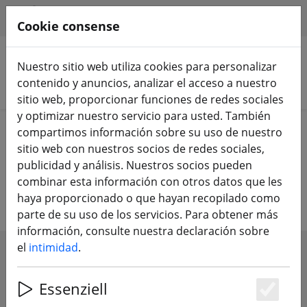
HILFE & SUPPORT
ES
Cookie consense
Nuestro sitio web utiliza cookies para personalizar
contenido y anuncios, analizar el acceso a nuestro
Buscar productos
sitio web, proporcionar funciones de redes sociales
y optimizar nuestro servicio para usted. También
Home
Venta
compartimos información sobre su uso de nuestro
sitio web con nuestros socios de redes sociales,
Venta - Muchos productos hasta un
publicidad y análisis. Nuestros socios pueden
combinar esta información con otros datos que les
70% reducidos!
haya proporcionado o que hayan recopilado como
parte de su uso de los servicios. Para obtener más
información, consulte nuestra declaración sobre
el
intimidad
.
SHOW FILTERS
Essenziell
Es