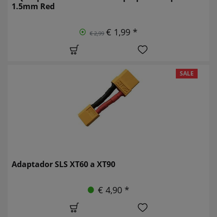
1.5mm Red
€ 1,99 *
€ 2,99
SALE
Adaptador SLS XT60 a XT90
€ 4,90 *