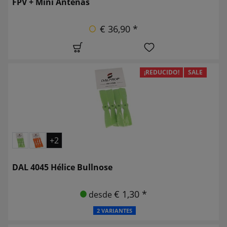
FPV + Mini Antenas
€ 36,90 *
¡REDUCIDO!
SALE
+2
DAL 4045 Hélice Bullnose
€ 1,30 *
desde
2 VARIANTES