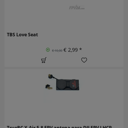
TBS Love Seat
€ 2,99 *
€ 10,00
TrueRC X-Air 5.8 FPV antena para DJI FPV LHCP