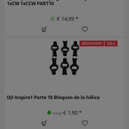
1xCW 1xCCW PART10
€ 14,99 *
¡REDUCIDO!
SALE
DJI Inspire1 Parte 18 Bloqueo de la hélice
€ 1,90 *
€ 2,50