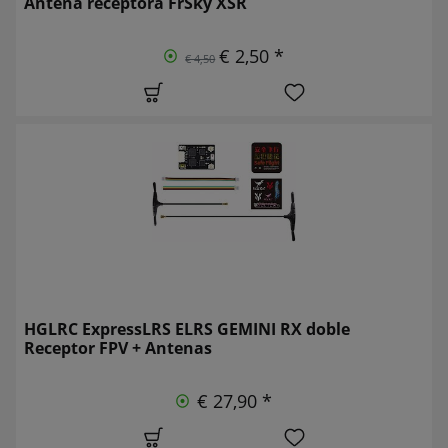
Antena receptora FrSky XSR
€ 2,50 *
€ 4,50
HGLRC ExpressLRS ELRS GEMINI RX doble
Receptor FPV + Antenas
€ 27,90 *