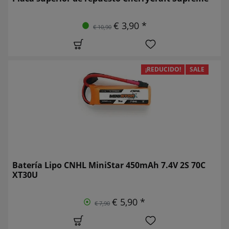
€ 3,90 *
€ 10,90
¡REDUCIDO!
SALE
Batería Lipo CNHL MiniStar 450mAh 7.4V 2S 70C
XT30U
€ 5,90 *
€ 7,90