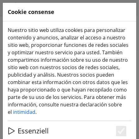
HILFE & SUPPORT
ES
Cookie consense
Nuestro sitio web utiliza cookies para personalizar
contenido y anuncios, analizar el acceso a nuestro
Buscar productos
sitio web, proporcionar funciones de redes sociales
y optimizar nuestro servicio para usted. También
Home
Componentes
compartimos información sobre su uso de nuestro
sitio web con nuestros socios de redes sociales,
Componentes
publicidad y análisis. Nuestros socios pueden
combinar esta información con otros datos que les
haya proporcionado o que hayan recopilado como
470 Products
parte de su uso de los servicios. Para obtener más
información, consulte nuestra declaración sobre
el
intimidad
.
Unterkategorien
Essenziell
MARCOS
CONTROLADOR DE VUELO
Es