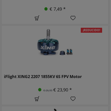
€ 7,49 *
¡REDUCIDO!
iFlight XING2 2207 1855KV 6S FPV Motor
€ 23,90 *
€ 26,90