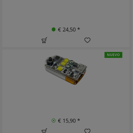
€ 24,50 *
NUEVO
€ 15,90 *