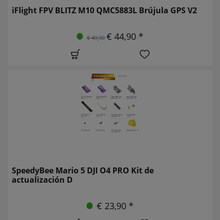
iFlight FPV BLITZ M10 QMC5883L Brújula GPS V2
€ 44,90 *
€ 49,90
SpeedyBee Mario 5 DJI O4 PRO Kit de
actualización D
€ 23,90 *