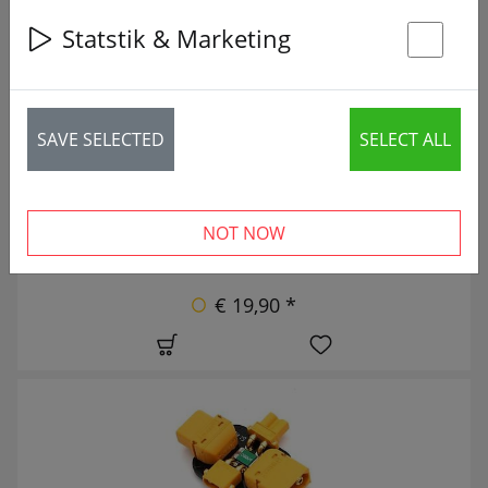
56 articles
Statstik & Marketing
St
NUEVO
SAVE SELECTED
SELECT ALL
NOT NOW
€ 19,90 *