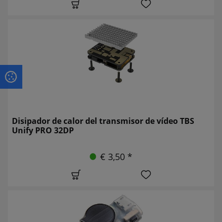
Disipador de calor del transmisor de vídeo TBS
Unify PRO 32DP
€ 3,50 *