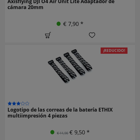
Axisflying DJI O4 Air Unit Lite Adaptador de
cámara 20mm
€ 7,90 *
¡REDUCIDO!
Logotipo de las correas de la batería ETHIX
multiimpresión 4 piezas
€ 9,50 *
€ 11,90