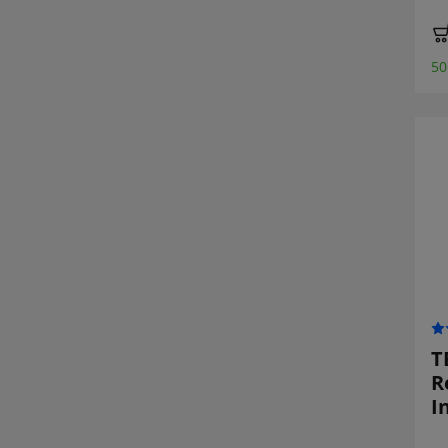
50
T
R
I