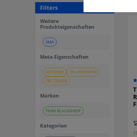
26 a
Filters
Weitere
Produkteigenschaften
SMA
Meta-Eigenschaften
ANTENNE
TBS CROSSFIRE
TBS TRACER
T
Marken
R
F
TEAM BLACKSHEEP
Kategorien
1