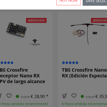
NOT NOW
SAVE SELE
rticles
¡REDUCIDO!
¡REDUCID
BS Crossfire
TBS Crossfire Nano
eceptor Nano RX
RX (Edición Especia
PV de largo alcance
€ 28,90 *
€ 35,
€ 29,90
€ 39,90
9 Pieza vendida recientemente
8 Pieza vendida recienteme