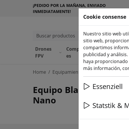
¡PEDIDO POR LA MAÑANA, ENVIADO
INMEDIATAMENTE!
Cookie consense
Nuestro sitio web uti
Buscar productos
sitio web, proporcio
compartimos informac
Drones
Component
Equipamie
publicidad y análisi
(aktuelle 
FPV
es
to
haya proporcionado o
más información, con
Home
Equipamiento
TBS Crossfire y T
Essenziell
Equipo Blacksheep Cros
Nano
Statstik & 