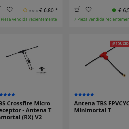
€ 6,80 *
€ 6,
€ 8,90
 Pieza vendida recientemente
7 Pieza vendida recienteme
¡REDUCID
BS Crossfire Micro
Antena TBS FPVCY
eceptor - Antena T
Minimortal T
nmortal (RX) V2