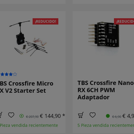
¡REDUCIDO!
¡REDUCID
TBS Crossfire Nano
BS Crossfire Micro
RX 6CH PWM
X V2 Starter Set
Adaptador
€ 144,90 *
€ 4,
€ 207,90
€ 6,90
 Pieza vendida recientemente
5 Pieza vendida recienteme