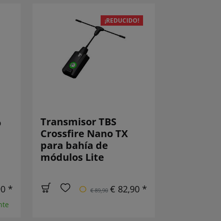
¡REDUCIDO!
Transmisor TBS
o
Crossfire Nano TX
para bahía de
módulos Lite
90 *
€ 82,90 *
€ 89,90
nte