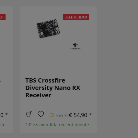
O!
¡REDUCIDO!
TBS Crossfire
o
Diversity Nano RX
Receiver
90 *
€ 54,90 *
€ 63,90
nte
2 Pieza vendida recientemente