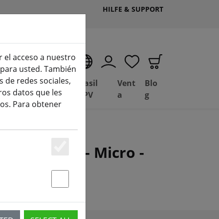
HILFE & SUPPORT
r el acceso a nuestro
ES
o para usted. También
 de redes sociales,
Depósito de
Basil
Vent
Blo
ros datos que les
Ofertas
FPV
a
g
os. Para obtener
Diversidad - Micro -
Essenziell
Statstik & Marketing