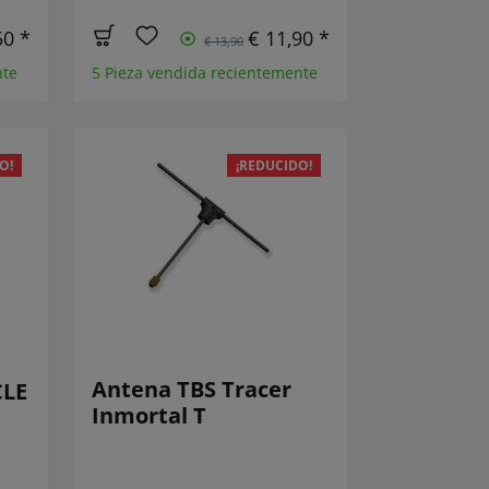
50 *
€ 11,90 *
€ 13,90
nte
5 Pieza vendida recientemente
O!
¡REDUCIDO!
Antena TBS Tracer
CLE
Inmortal T