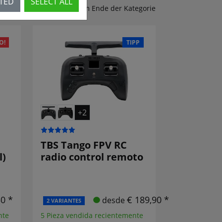
CTED
SELECT ALL
Zubehör & Ersatzteile am Ende der Kategorie
O!
TIPP
+2
TBS Tango FPV RC
l)
radio control remoto
50 *
€ 189,90 *
desde
2 VARIANTES
nte
5 Pieza vendida recientemente