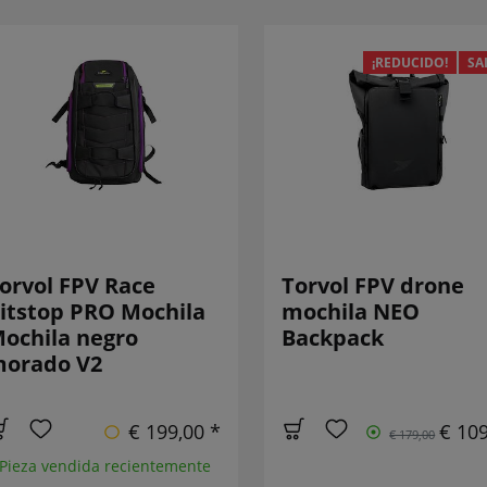
¡REDUCIDO!
SA
orvol FPV Race
Torvol FPV drone
itstop PRO Mochila
mochila NEO
ochila negro
Backpack
orado V2
€ 199,00 *
€ 109
€ 179,00
 Pieza vendida recientemente