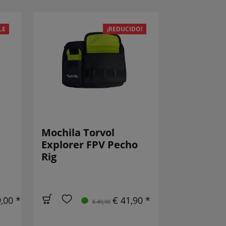
LE
¡REDUCIDO!
Mochila Torvol
Explorer FPV Pecho
Rig
,00 *
€ 41,90 *
€ 49,90