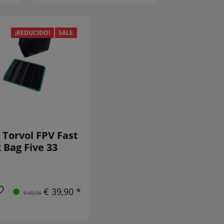
¡REDUCIDO!
SALE
 Torvol FPV Fast
 Bag Five 33
€ 39,90 *
€ 69,90