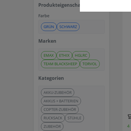
Produkteigenschaften
Farbe
GRÜN
SCHWARZ
Marken
EMAX
ETHIX
HGLRC
TEAM BLACKSHEEP
TORVOL
Kategorien
AKKU-ZUBEHÖR
AKKUS + BATTERIEN
COPTER-ZUBEHÖR
RUCKSACK
STÜHLE
4
ZUBEHÖR