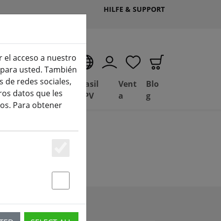
HILFE & SUPPORT
r el acceso a nuestro
ES
o para usted. También
 de redes sociales,
Depósito de
Basil
Vent
Blo
ros datos que les
Ofertas
FPV
a
g
os. Para obtener
Essenziell
Statstik & Marketing