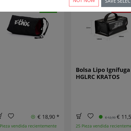
NOT NOW
SAVE SELE
NUEVO
¡REDUCID
Bolsa Lipo Ignífuga
HGLRC KRATOS
€ 18,90 *
€ 11,
€ 12,90
 Pieza vendida recientemente
25 Pieza vendida recientem