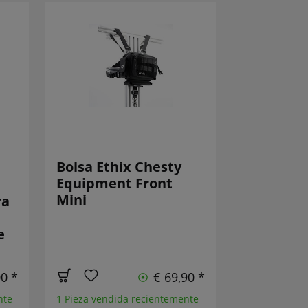
Bolsa Ethix Chesty
Equipment Front
Mini
ra
e
00 *
€ 69,90 *
nte
1 Pieza vendida recientemente