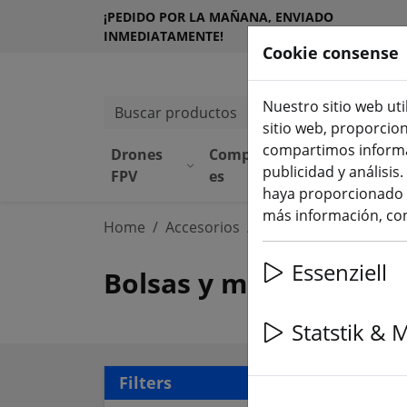
¡PEDIDO POR LA MAÑANA, ENVIADO
INMEDIATAMENTE!
Cookie consense
Nuestro sitio web uti
Buscar productos
sitio web, proporcio
compartimos informac
Drones
Component
Equipamie
publicidad y análisi
FPV
es
to
haya proporcionado o
más información, con
Home
Accesorios
Bolsas y mochilas
Essenziell
Bolsas y mochilas
Statstik & 
20 a
Filters