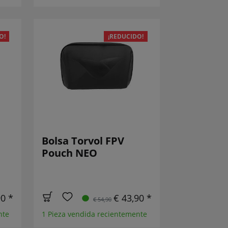
O!
¡REDUCIDO!
Bolsa Torvol FPV
Pouch NEO
90 *
€ 43,90 *
€ 54,90
nte
1 Pieza vendida recientemente