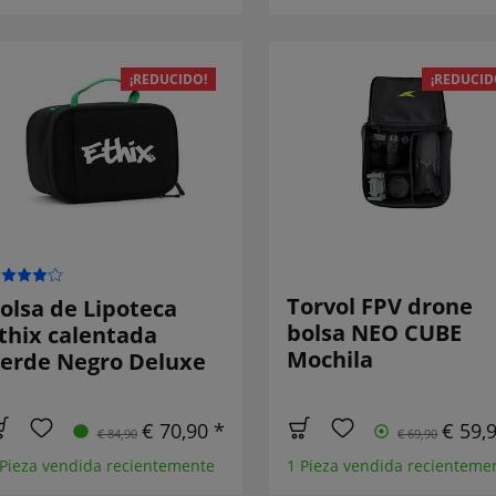
¡REDUCIDO!
¡REDUCID
Torvol FPV drone
olsa de Lipoteca
bolsa NEO CUBE
thix calentada
Mochila
erde Negro Deluxe
€ 70,90 *
€ 59,
€ 84,90
€ 69,90
 Pieza vendida recientemente
1 Pieza vendida recienteme