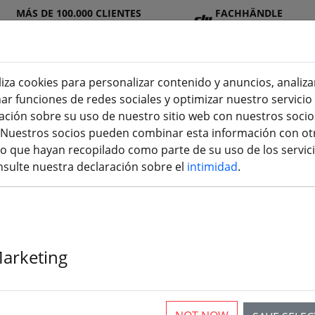
MÁS DE 100.000 CLIENTES
FACHHÄNDLE
SATISFECHOS
R
liza cookies para personalizar contenido y anuncios, analiza
nar funciones de redes sociales y optimizar nuestro servici
ión sobre su uso de nuestro sitio web con nuestros socios
n
DJ
Baterí
Hélic
Accesori
impresión
s. Nuestros socios pueden combinar esta información con ot
(aktuelle Seite)
I
as
e
os
3D
 que hayan recopilado como parte de su uso de los servici
sulte nuestra declaración sobre el
intimidad
.
Marketing
rticles