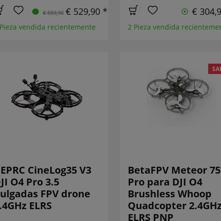
€ 529,90 *
€ 304,
€ 559,90
 Pieza vendida recientemente
2 Pieza vendida recienteme
SA
EPRC CineLog35 V3
BetaFPV Meteor 75
JI O4 Pro 3.5
Pro para DJI O4
ulgadas FPV drone
Brushless Whoop
.4GHz ELRS
Quadcopter 2.4GH
ELRS PNP