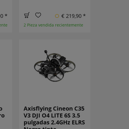
90 *
€ 219,90 *
ente
2 Pieza vendida recientemente
o
Axisflying Cineon C35
ro
V3 DJI O4 LITE 6S 3.5
pulgadas 2.4GHz ELRS