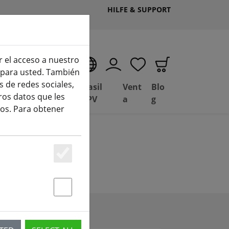
HILFE & SUPPORT
r el acceso a nuestro
ES
o para usted. También
 de redes sociales,
Depósito de
Basil
Vent
Blo
ros datos que les
Ofertas
FPV
a
g
os. Para obtener
Essenziell
Statstik & Marketing