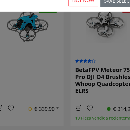
NOT NOW
SAVE SELE
NUEVO
SA
BetaFPV Meteor 75
Pro DJI O4 Brushle
Whoop Quadcopte
ELRS
€ 339,90 *
€ 314,
19 Pieza vendida recientem