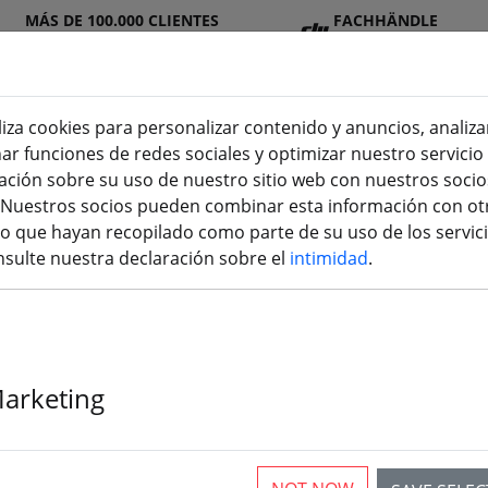
MÁS DE 100.000 CLIENTES
FACHHÄNDLE
SATISFECHOS
R
liza cookies para personalizar contenido y anuncios, analiza
nar funciones de redes sociales y optimizar nuestro servici
ión sobre su uso de nuestro sitio web con nuestros socios
n
DJ
Baterí
Hélic
Accesori
impresión
s. Nuestros socios pueden combinar esta información con ot
I
as
e
os
3D
 que hayan recopilado como parte de su uso de los servici
sulte nuestra declaración sobre el
intimidad
.
Marketing
rticles