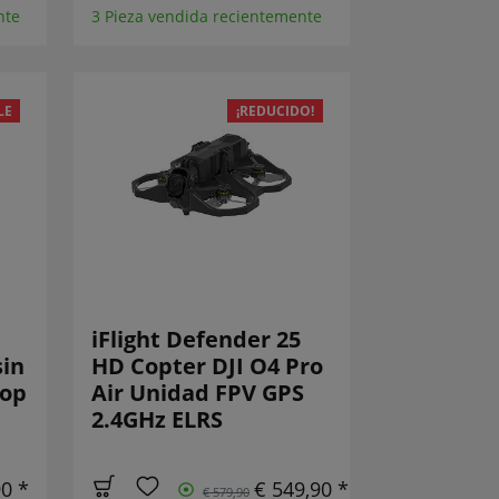
nte
3 Pieza vendida recientemente
LE
¡REDUCIDO!
iFlight Defender 25
sin
HD Copter DJI O4 Pro
oop
Air Unidad FPV GPS
2.4GHz ELRS
90 *
€ 549,90 *
€ 579,90