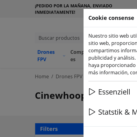
¡PEDIDO POR LA MAÑANA, ENVIADO
INMEDIATAMENTE!
Cookie consense
Nuestro sitio web uti
Buscar productos
sitio web, proporcio
compartimos informac
Drones
Component
Equipamie
publicidad y análisi
(aktuelle Seite)
FPV
es
to
haya proporcionado o
más información, con
Home
Drones FPV
Cinewhoop
Essenziell
Cinewhoop
Statstik & 
27 a
Filters