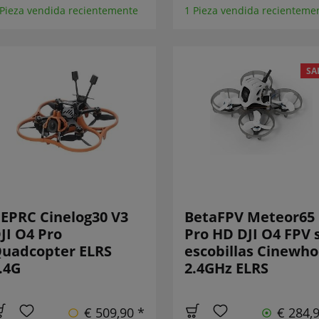
 Pieza vendida recientemente
1 Pieza vendida recienteme
SA
EPRC Cinelog30 V3
BetaFPV Meteor65
JI O4 Pro
Pro HD DJI O4 FPV 
uadcopter ELRS
escobillas Cinewh
.4G
2.4GHz ELRS
€ 509,90 *
€ 284,