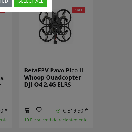
CTED
SELECT ALL
LE
SALE
BetaFPV Pavo Pico II
Whoop Quadcopter
ss
DJI O4 2.4G ELRS
r
90 *
€ 319,90 *
ente
10 Pieza vendida recientemente