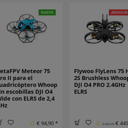
NUEVO
¡REDUCID
etaFPV Meteor 75
Flywoo FlyLens 75 
ro II para el
2S Brushless Whoo
uadricóptero Whoop
DJI O4 PRO 2.4GHz
in escobillas DJI O4
ELRS
ide con ELRS de 2,4
GHz
€ 94,90 *
€ 449
€ 469,90