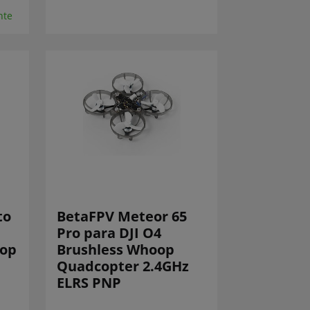
nte
to
BetaFPV Meteor 65
Pro para DJI O4
oop
Brushless Whoop
Quadcopter 2.4GHz
ELRS PNP