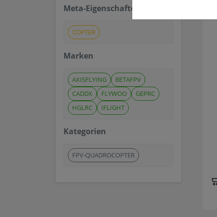
Meta-Eigenschaften
COPTER
Marken
AXISFLYING
BETAFPV
CADDX
FLYWOO
GEPRC
HGLRC
IFLIGHT
Kategorien
FPV-QUADROCOPTER