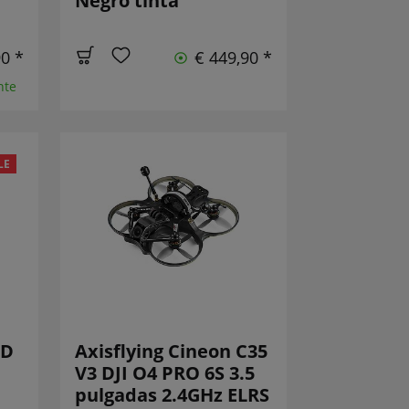
Negro tinta
90 *
€ 449,90 *
nte
LE
HD
Axisflying Cineon C35
V3 DJI O4 PRO 6S 3.5
pulgadas 2.4GHz ELRS