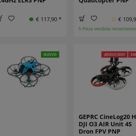
.4GHz ELRS PNP
Quadcopter PNP
€ 117,90 *
€ 109,
5 Pieza vendida recienteme
NUEVO
¡REDUCIDO!
SA
GEPRC CineLog20 
DJI O3 AIR Unit 4S
Dron FPV PNP