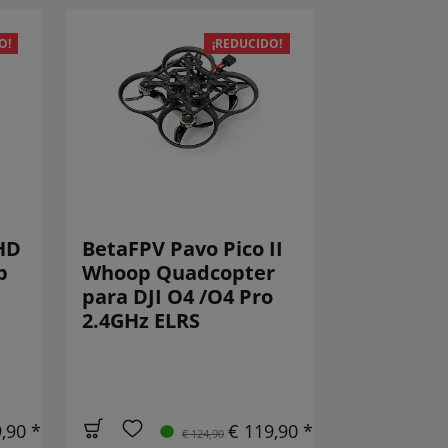
O!
¡REDUCIDO!
HD
BetaFPV Pavo Pico II
p
Whoop Quadcopter
para DJI O4 /O4 Pro
2.4GHz ELRS
,90 *
€ 119,90 *
€ 124,90