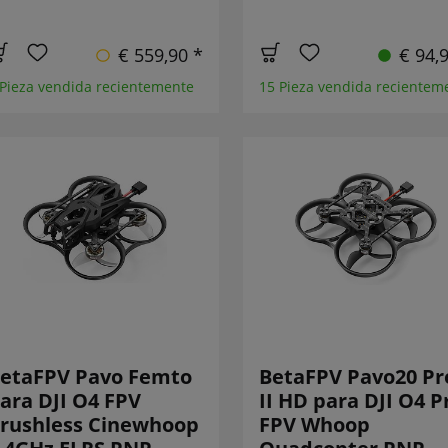
€ 559,90 *
€ 94,
 Pieza vendida recientemente
15 Pieza vendida recientem
etaFPV Pavo Femto
BetaFPV Pavo20 Pr
ara DJI O4 FPV
II HD para DJI O4 P
rushless Cinewhoop
FPV Whoop