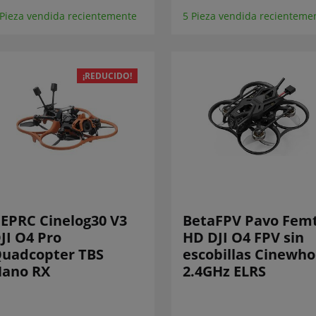
 Pieza vendida recientemente
5 Pieza vendida recienteme
¡REDUCIDO!
EPRC Cinelog30 V3
BetaFPV Pavo Fem
JI O4 Pro
HD DJI O4 FPV sin
uadcopter TBS
escobillas Cinewh
ano RX
2.4GHz ELRS