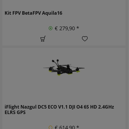
Kit FPV BetaFPV Aquila16
€ 279,90 *
iFlight Nazgul DC5 ECO V1.1 DJI O4 6S HD 2.4GHz
ELRS GPS
€ 614,90 *