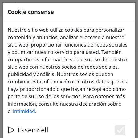
HILFE & SUPPORT
ES
Cookie consense
Nuestro sitio web utiliza cookies para personalizar
contenido y anuncios, analizar el acceso a nuestro
Buscar productos
sitio web, proporcionar funciones de redes sociales
y optimizar nuestro servicio para usted. También
Home
Drones FPV
compartimos información sobre su uso de nuestro
sitio web con nuestros socios de redes sociales,
Drones FPV
publicidad y análisis. Nuestros socios pueden
combinar esta información con otros datos que les
haya proporcionado o que hayan recopilado como
124 Products
parte de su uso de los servicios. Para obtener más
información, consulte nuestra declaración sobre
el
intimidad
.
Unterkategorien
Essenziell
RACE COPTER RTF
JUEGOS DE INICIO
Es