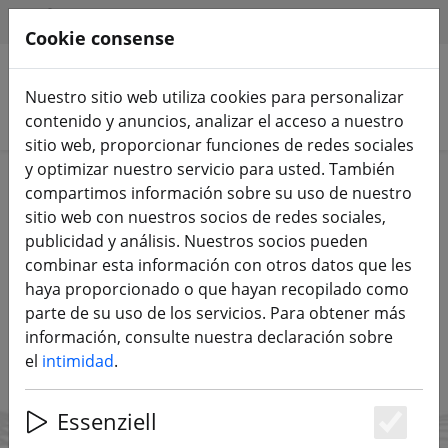
HILFE & SUPPORT
ES
Cookie consense
Nuestro sitio web utiliza cookies para personalizar
Buscar productos
contenido y anuncios, analizar el acceso a nuestro
sitio web, proporcionar funciones de redes sociales
Bleibe immer auf dem Laufenden!
y optimizar nuestro servicio para usted. También
(es)
compartimos información sobre su uso de nuestro
sitio web con nuestros socios de redes sociales,
Mit dem FPV24 Newsletter! (es)
publicidad y análisis. Nuestros socios pueden
combinar esta información con otros datos que les
haya proporcionado o que hayan recopilado como
JETZT ABONNIEREN (ES)
parte de su uso de los servicios. Para obtener más
información, consulte nuestra declaración sobre
el
intimidad
.
Essenziell
Es