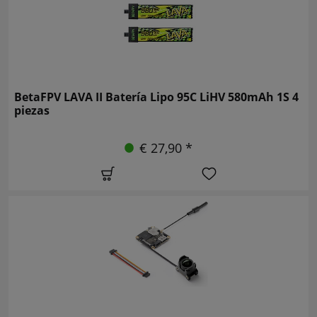
BetaFPV LAVA II Batería Lipo 95C LiHV 580mAh 1S 4
piezas
€ 27,90 *