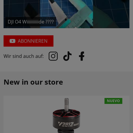
DJI O4 Wiiiiiiiiiide ????
ABONNIEREN
Wir sind auch auf:
New in our store
NUEVO