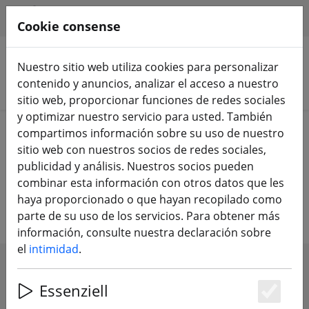
HILFE & SUPPORT
ES
Cookie consense
Nuestro sitio web utiliza cookies para personalizar
contenido y anuncios, analizar el acceso a nuestro
Buscar productos
sitio web, proporcionar funciones de redes sociales
y optimizar nuestro servicio para usted. También
Home
Accesorios
Circuito de carreras
compartimos información sobre su uso de nuestro
sitio web con nuestros socios de redes sociales,
Carreras de paracaidismo - goles,
publicidad y análisis. Nuestros socios pueden
combinar esta información con otros datos que les
banderas de todos los tamaños
haya proporcionado o que hayan recopilado como
parte de su uso de los servicios. Para obtener más
información, consulte nuestra declaración sobre
el
intimidad
.
SHOW FILTERS
Essenziell
Es