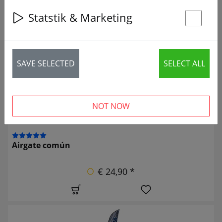
Statstik & Marketing
2 articles
St
SAVE SELECTED
SELECT ALL
NOT NOW
Airgate común
€ 24,90 *