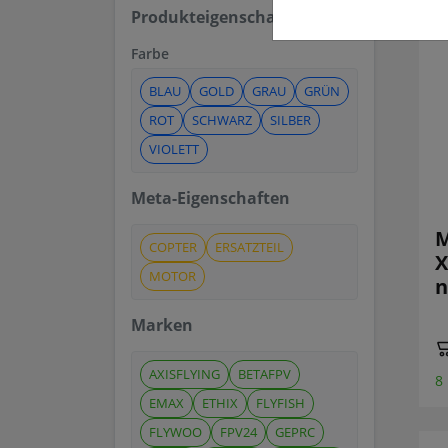
Produkteigenschaften
Farbe
BLAU
GOLD
GRAU
GRÜN
ROT
SCHWARZ
SILBER
VIOLETT
Meta-Eigenschaften
M
COPTER
ERSATZTEIL
X
MOTOR
n
Marken
AXISFLYING
BETAFPV
8
EMAX
ETHIX
FLYFISH
FLYWOO
FPV24
GEPRC