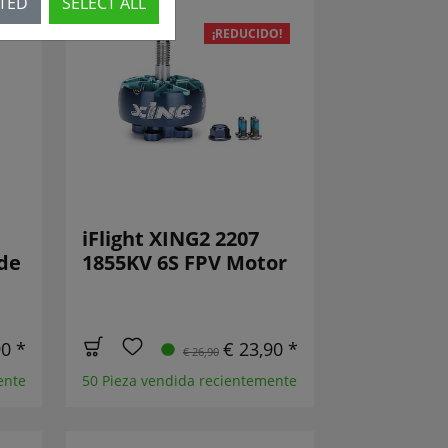
CTED
SELECT ALL
¡REDUCIDO!
iFlight XING2 2207
de
1855KV 6S FPV Motor
90 *
€ 23,90 *
€ 26,90
ente
50 Pieza vendida recientemente