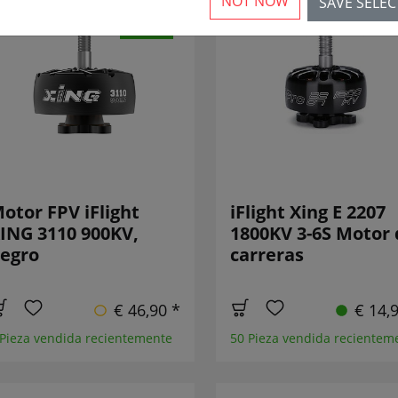
NOT NOW
SAVE SELE
NUEVO
otor FPV iFlight
iFlight Xing E 2207
ING 3110 900KV,
1800KV 3-6S Motor 
egro
carreras
€ 46,90 *
€ 14,
 Pieza vendida recientemente
50 Pieza vendida recientem