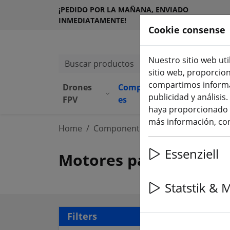
¡PEDIDO POR LA MAÑANA, ENVIADO
INMEDIATAMENTE!
Cookie consense
Nuestro sitio web uti
Buscar productos
sitio web, proporcio
compartimos informac
Drones
Component
Equipamie
publicidad y análisi
(aktuelle Seite)
FPV
es
to
haya proporcionado o
más información, con
Home
Componentes
Motores
Essenziell
Motores para FPV Mult
Statstik & 
105 
Filters