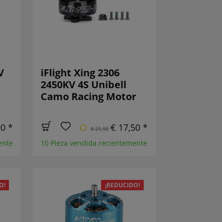
V
iFlight Xing 2306
2450KV 4S Unibell
Camo Racing Motor
90 *
€ 17,50 *
€ 21,90
ente
10 Pieza vendida recientemente
O!
¡REDUCIDO!