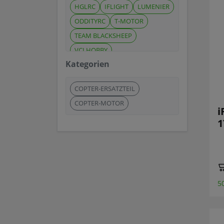
HGLRC
IFLIGHT
LUMENIER
ODDITYRC
T-MOTOR
TEAM BLACKSHEEP
VCI HOBBY
Kategorien
COPTER-ERSATZTEIL
COPTER-MOTOR
i
1
5