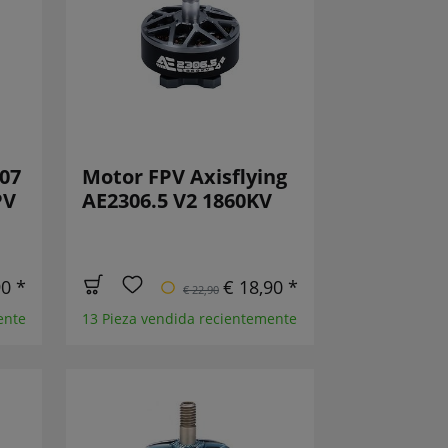
07
Motor FPV Axisflying
PV
AE2306.5 V2 1860KV
90 *
€ 18,90 *
€ 22,90
ente
13 Pieza vendida recientemente