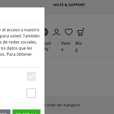
HILFE & SUPPORT
r el acceso a nuestro
ES
o para usted. También
 de redes sociales,
Depósito de
Basil
Vent
Blo
ros datos que les
Ofertas
FPV
a
g
os. Para obtener
Essenziell
Statstik & Marketing
Zubehör & Ersatzteile am Ende der Kategorie