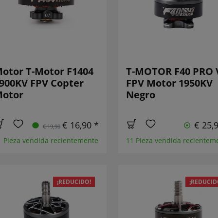
otor T-Motor F1404
T-MOTOR F40 PRO 
900KV FPV Copter
FPV Motor 1950KV
otor
Negro
€ 16,90 *
€ 25,
€ 19,90
1 Pieza vendida recientemente
11 Pieza vendida recientem
¡REDUCIDO!
¡REDUCID