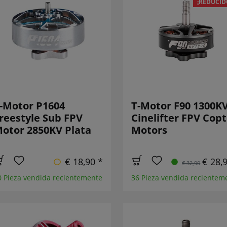
¡REDUCID
-Motor P1604
T-Motor F90 1300K
reestyle Sub FPV
Cinelifter FPV Copt
otor 2850KV Plata
Motors
€ 18,90 *
€ 28,
€ 32,90
0 Pieza vendida recientemente
36 Pieza vendida recientem