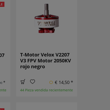
LE
T-Motor Velox V2207
07
V3 FPV Motor 2050KV
rojo negro
€ 14,50 *
*
90
ente
44 Pieza vendida recientemente