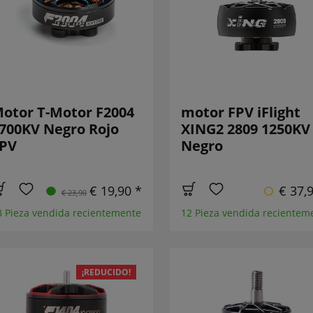
otor T-Motor F2004
motor FPV iFlight
700KV Negro Rojo
XING2 2809 1250KV
PV
Negro
€ 19,90 *
€ 37,
€ 23,90
3 Pieza vendida recientemente
12 Pieza vendida recientem
¡REDUCIDO!