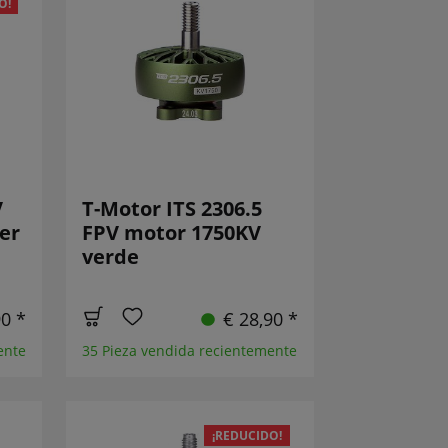
O!
V
T-Motor ITS 2306.5
er
FPV motor 1750KV
verde
90 *
€ 28,90 *
ente
35 Pieza vendida recientemente
¡REDUCIDO!