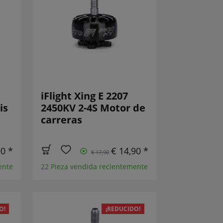
iFlight Xing E 2207
is
2450KV 2-4S Motor de
carreras
90 *
€ 14,90 *
€ 17,90
ente
22 Pieza vendida recientemente
O!
¡REDUCIDO!