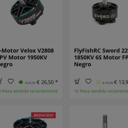
-Motor Velox V2808
FlyFishRC Sword 22
PV Motor 1950KV
1850KV 6S Motor F
egro
Negro
€ 26,50 *
€ 13,
€ 27,90
€ 15,90
0 Pieza vendida recientemente
16 Pieza vendida recientem
¡REDUCIDO!