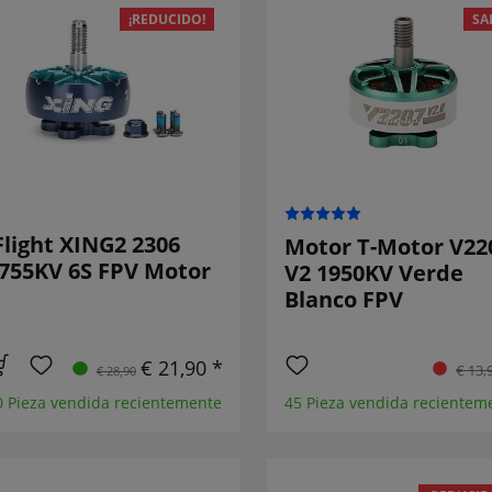
¡REDUCIDO!
SA
Flight XING2 2306
Motor T-Motor V22
755KV 6S FPV Motor
V2 1950KV Verde
Blanco FPV
€ 21,90 *
€ 13,
€ 28,90
0 Pieza vendida recientemente
45 Pieza vendida recientem