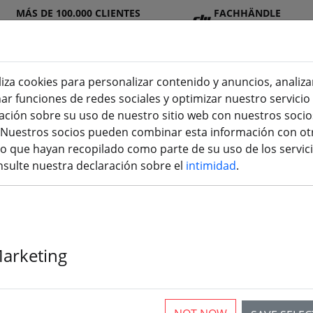
MÁS DE 100.000 CLIENTES
FACHHÄNDLE
SATISFECHOS
R
liza cookies para personalizar contenido y anuncios, analiza
nar funciones de redes sociales y optimizar nuestro servici
ión sobre su uso de nuestro sitio web con nuestros socios
n
DJ
Baterí
Hélic
Accesori
impresión
s. Nuestros socios pueden combinar esta información con ot
I
as
e
os
3D
 que hayan recopilado como parte de su uso de los servici
sulte nuestra declaración sobre el
intimidad
.
icopter y FPV Aircraft
Marketing
articles