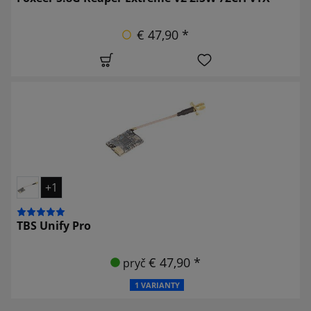
€ 47,90 *
+1
TBS Unify Pro
€ 47,90 *
pryč
1 VARIANTY