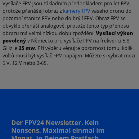
Vysílače FPV jsou základním předpokladem pro let FPV,
protože přenášejí obraz z
kamery FPV
vašeho dronu do
pozemní stanice FPV nebo do brýlí FPV. Obraz FPV se
obvykle přenáší analogově, protože tento typ přenosu
obrazu má velmi nízkou dobu zpoždění.
Vysílací výkon
povolený
v Německu pro vysílače FPV na frekvenci 5,8
GHz je
25 mw
. Při výběru věnujte pozornost tomu, kolik
voltů musí být vysílač FPV napájen. Můžete si vybrat mezi
5 V, 12 V nebo 2-6S.
Der FPV24 Newsletter. Kein
Nonsens. Maximal einmal im
Monat. In Deinem Postfach.