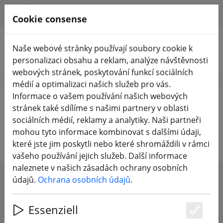
HILFE & SUPPORT
CS
Cookie consense
Naše webové stránky používají soubory cookie k
personalizaci obsahu a reklam, analýze návštěvnosti
Hledat produkty
webových stránek, poskytování funkcí sociálních
médií a optimalizaci našich služeb pro vás.
Home
Komponenty
FPV video vysílač
Informace o vašem používání našich webových
stránek také sdílíme s našimi partnery v oblasti
FPV 5,8 GHZ video vysílač a přijímač
sociálních médií, reklamy a analytiky. Naši partneři
mohou tyto informace kombinovat s dalšími údaji,
které jste jim poskytli nebo které shromáždili v rámci
vašeho používání jejich služeb. Další informace
naleznete v našich zásadách ochrany osobních
údajů.
Ochrana osobních údajů
.
SHOW FILTERS
Essenziell
Es