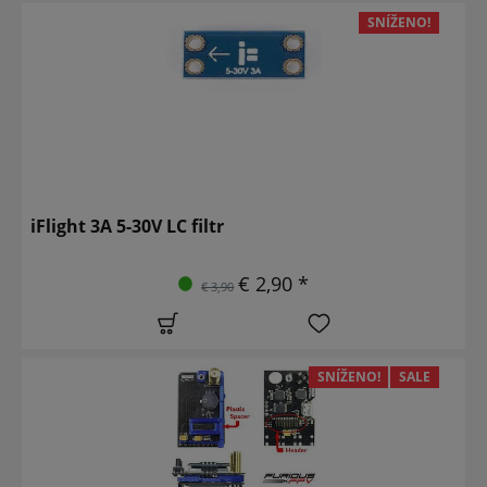
SNÍŽENO!
iFlight 3A 5-30V LC filtr
€ 2,90 *
€ 3,90
SNÍŽENO!
SALE