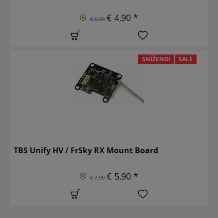
€ 4,90 *
€ 6,90
SNÍŽENO!
SALE
TBS Unify HV / FrSky RX Mount Board
€ 5,90 *
€ 7,90