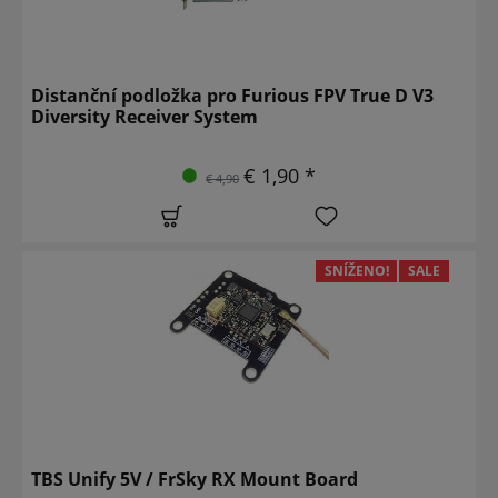
Distanční podložka pro Furious FPV True D V3
Diversity Receiver System
€ 1,90 *
€ 4,90
SNÍŽENO!
SALE
TBS Unify 5V / FrSky RX Mount Board