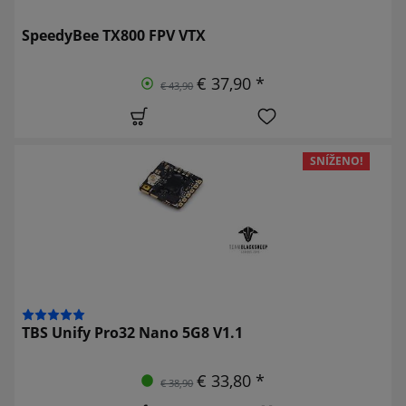
SpeedyBee TX800 FPV VTX
€ 37,90 *
€ 43,90
SNÍŽENO!
TBS Unify Pro32 Nano 5G8 V1.1
€ 33,80 *
€ 38,90