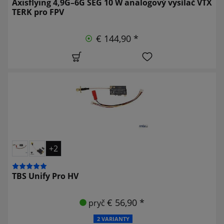
Axisflying 4,9G–6G SEG 10 W analogový vysílač VTX
TERK pro FPV
€ 144,90 *
+2
TBS Unify Pro HV
€ 56,90 *
pryč
2 VARIANTY