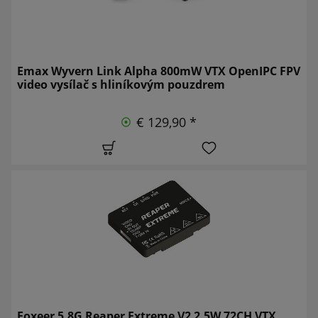
Emax Wyvern Link Alpha 800mW VTX OpenIPC FPV
video vysílač s hliníkovým pouzdrem
€ 129,90 *
Foxeer 5.8G Reaper Extreme V2 2.5W 72CH VTX