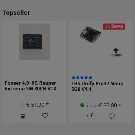
Topseller
SNÍŽENO!
Foxeer 4.9~6G Reaper
TBS Unify Pro32 Nano
Extreme 3W 80CH VTX
5G8 V1.1
€ 51,90 *
€ 33,80 *
€ 38,90