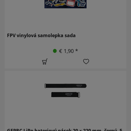
FPV vinylová samolepka sada
€ 1,90 *
GEPRC LiPo bateriový pásek 20 × 220 mm, černý, 5