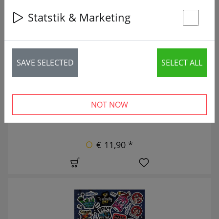
17 articles
Statstik & Marketing
St
NOVÝ
SAVE SELECTED
SELECT ALL
NOT NOW
€ 11,90 *