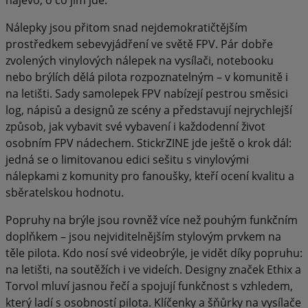
Nálepky jsou přitom snad nejdemokratičtějším
prostředkem sebevyjádření ve světě FPV. Pár dobře
zvolených vinylových nálepek na vysílači, notebooku
nebo brýlích dělá pilota rozpoznatelným – v komunitě i
na letišti. Sady samolepek FPV nabízejí pestrou směsici
log, nápisů a designů ze scény a představují nejrychlejší
způsob, jak vybavit své vybavení i každodenní život
osobním FPV nádechem. StickrZINE jde ještě o krok dál:
jedná se o limitovanou edici sešitu s vinylovými
nálepkami z komunity pro fanoušky, kteří ocení kvalitu a
sběratelskou hodnotu.
Popruhy na brýle jsou rovněž více než pouhým funkčním
doplňkem – jsou nejviditelnějším stylovým prvkem na
těle pilota. Kdo nosí své videobrýle, je vidět díky popruhu:
na letišti, na soutěžích i ve videích. Designy značek Ethix a
Torvol mluví jasnou řečí a spojují funkčnost s vzhledem,
který ladí s osobností pilota. Klíčenky a šňůrky na vysílače