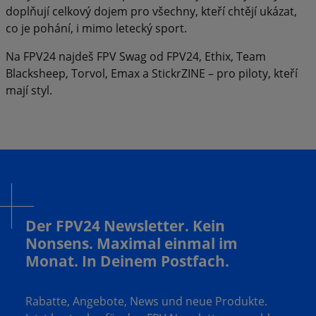
doplňují celkový dojem pro všechny, kteří chtějí ukázat,
co je pohání, i mimo letecký sport.
Na FPV24 najdeš FPV Swag od FPV24, Ethix, Team
Blacksheep, Torvol, Emax a StickrZINE – pro piloty, kteří
mají styl.
Der FPV24 Newsletter. Kein
Nonsens. Maximal einmal im
Monat. In Deinem Postfach.
Rabatte, Angebote, News und neue Produkte.