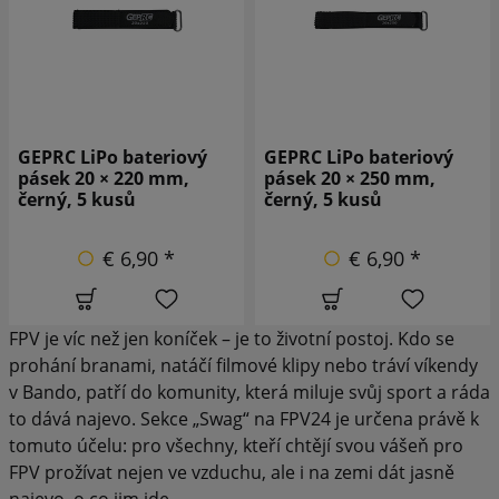
GEPRC LiPo bateriový
GEPRC LiPo bateriový
pásek 20 × 220 mm,
pásek 20 × 250 mm,
černý, 5 kusů
černý, 5 kusů
€ 6,90 *
€ 6,90 *
FPV je víc než jen koníček – je to životní postoj. Kdo se
prohání branami, natáčí filmové klipy nebo tráví víkendy
v Bando, patří do komunity, která miluje svůj sport a ráda
to dává najevo. Sekce „Swag“ na FPV24 je určena právě k
tomuto účelu: pro všechny, kteří chtějí svou vášeň pro
FPV prožívat nejen ve vzduchu, ale i na zemi dát jasně
najevo, o co jim jde.