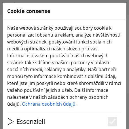
HILFE & SUPPORT
CS
Cookie consense
Naše webové stránky používají soubory cookie k
personalizaci obsahu a reklam, analýze návštěvnosti
Hledat produkty
webových stránek, poskytování funkcí sociálních
médií a optimalizaci našich služeb pro vás.
Home
Příslušenství
Swag
Informace o vašem používání našich webových
stránek také sdílíme s našimi partnery v oblasti
Swag
sociálních médií, reklamy a analytiky. Naši partneři
mohou tyto informace kombinovat s dalšími údaji,
které jste jim poskytli nebo které shromáždili v rámci
vašeho používání jejich služeb. Další informace
naleznete v našich zásadách ochrany osobních
údajů.
Ochrana osobních údajů
.
SHOW FILTERS
Essenziell
Es