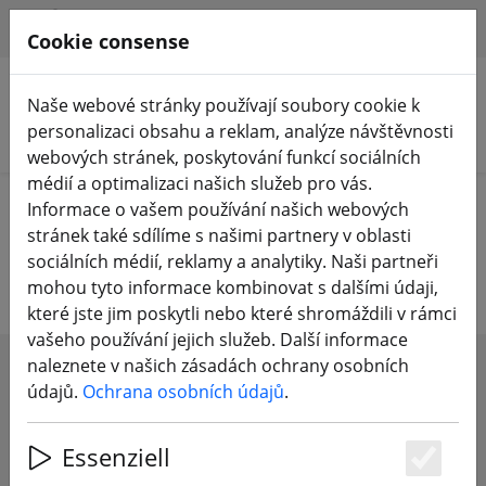
HILFE & SUPPORT
CS
Cookie consense
Naše webové stránky používají soubory cookie k
personalizaci obsahu a reklam, analýze návštěvnosti
Hledat produkty
webových stránek, poskytování funkcí sociálních
médií a optimalizaci našich služeb pro vás.
Home
Baterie
Dobíjecí baterie pro videobrýle
Informace o vašem používání našich webových
stránek také sdílíme s našimi partnery v oblasti
Dobíjecí baterie pro videobrýle
sociálních médií, reklamy a analytiky. Naši partneři
mohou tyto informace kombinovat s dalšími údaji,
které jste jim poskytli nebo které shromáždili v rámci
vašeho používání jejich služeb. Další informace
naleznete v našich zásadách ochrany osobních
SHOW FILTERS
údajů.
Ochrana osobních údajů
.
Essenziell
Es