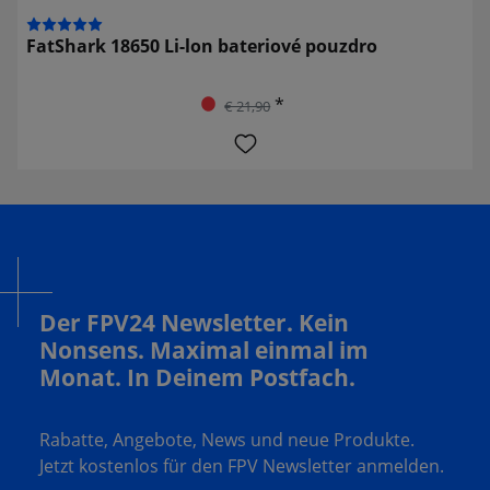
FatShark 18650 Li-lon bateriové pouzdro
*
€ 21,90
Der FPV24 Newsletter. Kein
Nonsens. Maximal einmal im
Monat. In Deinem Postfach.
Rabatte, Angebote, News und neue Produkte.
Jetzt kostenlos für den FPV Newsletter anmelden.