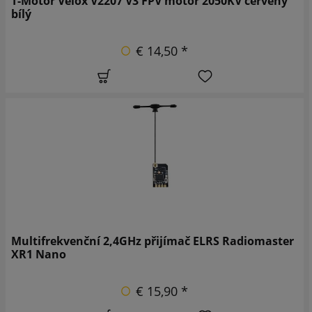
T-Motor Velox V2207 V3 FPV motor 2050KV červený
bílý
€ 14,50 *
Multifrekvenční 2,4GHz přijímač ELRS Radiomaster
XR1 Nano
€ 15,90 *