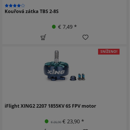
Kouřová zátka TBS 2-8S
€ 7,49 *
SNÍŽENO!
iFlight XING2 2207 1855KV 6S FPV motor
€ 23,90 *
€ 26,90