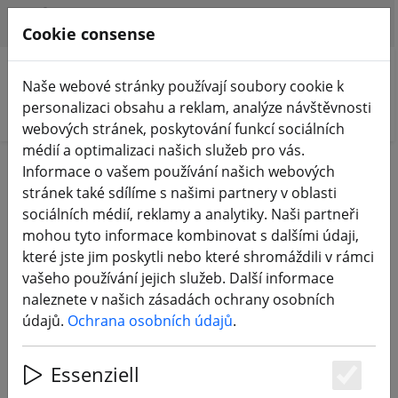
HILFE & SUPPORT
CS
Cookie consense
Naše webové stránky používají soubory cookie k
personalizaci obsahu a reklam, analýze návštěvnosti
Hledat produkty
webových stránek, poskytování funkcí sociálních
médií a optimalizaci našich služeb pro vás.
Home
Komponenty
Informace o vašem používání našich webových
stránek také sdílíme s našimi partnery v oblasti
Součásti dronu FPV
sociálních médií, reklamy a analytiky. Naši partneři
mohou tyto informace kombinovat s dalšími údaji,
které jste jim poskytli nebo které shromáždili v rámci
463 Products
vašeho používání jejich služeb. Další informace
naleznete v našich zásadách ochrany osobních
údajů.
Ochrana osobních údajů
.
Unterkategorien
Essenziell
RÁMEČKY
FC, ESC, AIO A ZÁSOBNÍKY
Es