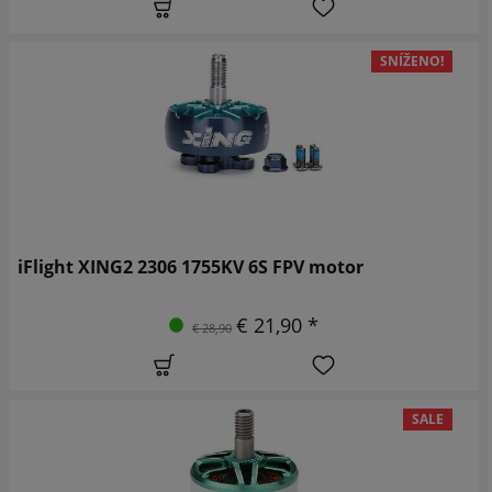
SNÍŽENO!
iFlight XING2 2306 1755KV 6S FPV motor
€ 21,90 *
€ 28,90
SALE