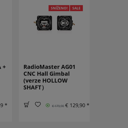
SNÍŽENO!
SALE
 +
RadioMaster AG01
CNC Hall Gimbal
(verze HOLLOW
SHAFT）
49 *
€ 129,90 *
€ 179,90