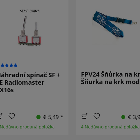
FPV24 Šňůrka na k
áhradní spínač SF +
Šňůrka na krk mod
E Radiomaster
X16s
€ 5,49 *
€ 3,
 Nedávno prodaná položka
4 Nedávno prodaná položka