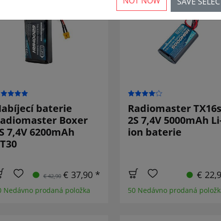
NOT NOW
SAVE SELE
SNÍŽENO!
abíjecí baterie
Radiomaster TX16
adiomaster Boxer
2S 7,4V 5000mAh Li
S 7,4V 6200mAh
ion baterie
T30
€ 37,90 *
€ 22,
€ 42,90
0 Nedávno prodaná položka
50 Nedávno prodaná položk