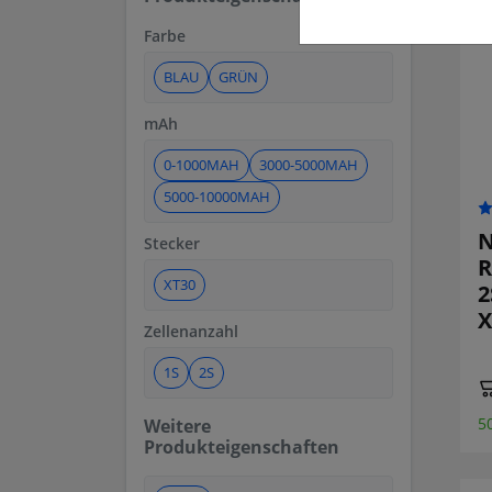
Farbe
BLAU
GRÜN
mAh
0-1000MAH
3000-5000MAH
5000-10000MAH
N
Stecker
R
XT30
2
X
Zellenanzahl
1S
2S
5
Weitere
Produkteigenschaften