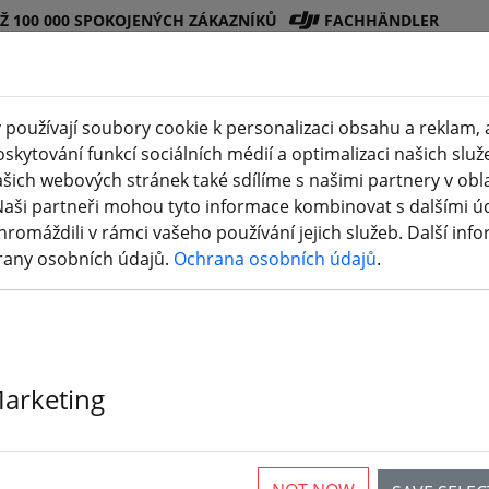
EŽ 100 000 SPOKOJENÝCH ZÁKAZNÍKŮ
FACHHÄNDLER
používají soubory cookie k personalizaci obsahu a reklam, 
skytování funkcí sociálních médií a optimalizaci našich služ
Obchod
Bateri
Vrtul
Příslušenstv
3D
šich webových stránek také sdílíme s našimi partnery v oblas
eite)
DJI
e
e
í
tisk
Naši partneři mohou tyto informace kombinovat s dalšími údaj
hromáždili v rámci vašeho používání jejich služeb. Další inf
Příslušenství RC
rany osobních údajů.
Ochrana osobních údajů
.
kové ovladače RC
Marketing
rticles