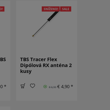
O!
SNÍŽENO!
SALE
TBS
TBS Tracer Flex
Dipólová RX anténa 2
kusy
90 *
€ 4,90 *
€ 6,90