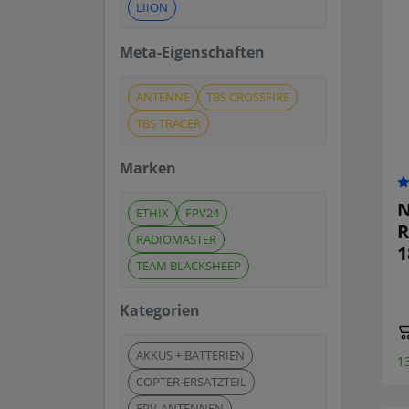
LIION
Meta-Eigenschaften
ANTENNE
TBS CROSSFIRE
TBS TRACER
Marken
N
ETHIX
FPV24
R
RADIOMASTER
1
TEAM BLACKSHEEP
Kategorien
AKKUS + BATTERIEN
1
COPTER-ERSATZTEIL
FPV-ANTENNEN