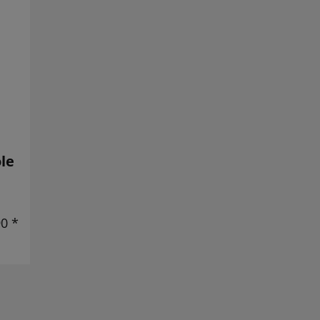
le
90 *