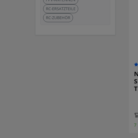
RC-ERSATZTEILE
RC-ZUBEHÖR
N
S
T
7