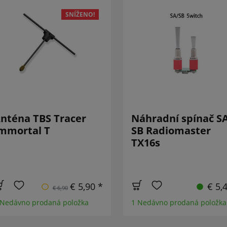
SNÍŽENO!
nténa TBS Tracer
Náhradní spínač SA
mmortal T
SB Radiomaster
TX16s
€ 5,90 *
€ 5,
€ 6,90
 Nedávno prodaná položka
1 Nedávno prodaná položka