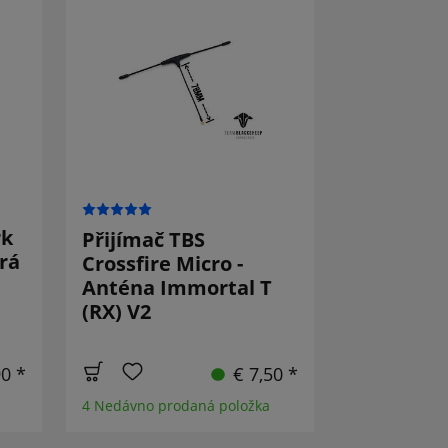
rk
Přijímač TBS
rá
Crossfire Micro -
Anténa Immortal T
(RX) V2
90 *
€ 7,50 *
4 Nedávno prodaná položka