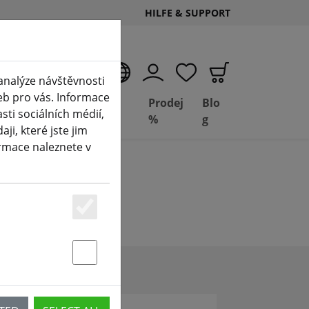
HILFE & SUPPORT
CS
analýze návštěvnosti
eb pro vás. Informace
Deal
Basil
Prodej
Blo
ti sociálních médií,
Depot
FPV
%
g
i, které jste jim
ormace naleznete v
Essenziell
Statstik & Marketing