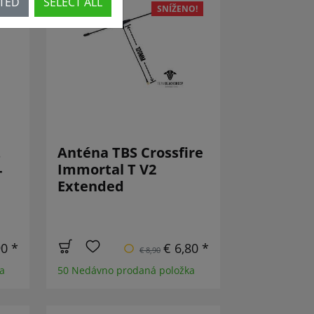
CTED
SELECT ALL
SNÍŽENO!
Anténa TBS Crossfire
s
Immortal T V2
-
Extended
90 *
€ 6,80 *
€ 8,90
a
50 Nedávno prodaná položka