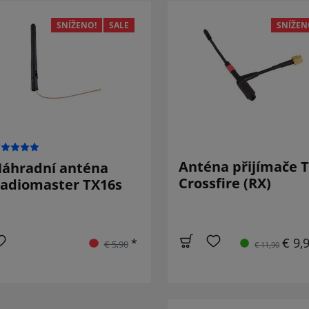
SNÍŽENO!
SALE
SNÍŽEN
Anténa přijímače 
áhradní anténa
Crossfire (RX)
adiomaster TX16s
€ 9,
*
€ 5,90
€ 11,90