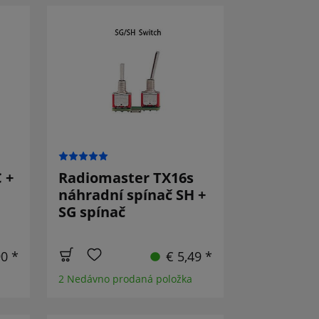
 +
Radiomaster TX16s
náhradní spínač SH +
SG spínač
90 *
€ 5,49 *
2 Nedávno prodaná položka