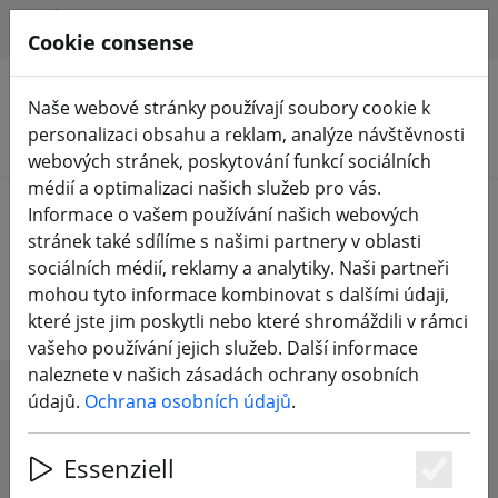
HILFE & SUPPORT
CS
Cookie consense
Naše webové stránky používají soubory cookie k
personalizaci obsahu a reklam, analýze návštěvnosti
Hledat produkty
webových stránek, poskytování funkcí sociálních
médií a optimalizaci našich služeb pro vás.
Home
Příslušenství
Nástroj
Informace o vašem používání našich webových
stránek také sdílíme s našimi partnery v oblasti
Nářadí, lepidla a vybavení dílny
sociálních médií, reklamy a analytiky. Naši partneři
mohou tyto informace kombinovat s dalšími údaji,
které jste jim poskytli nebo které shromáždili v rámci
vašeho používání jejich služeb. Další informace
naleznete v našich zásadách ochrany osobních
údajů.
Ochrana osobních údajů
.
SHOW FILTERS
Essenziell
Es