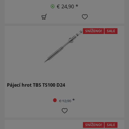
€ 24,90 *
SNÍŽENO!
SALE
Pájecí hrot TBS TS100 D24
*
€ 12,90
SNÍŽENO!
SALE