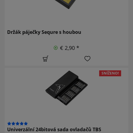
Držák páječky Sequre s houbou
€ 2,90 *
SNÍŽENO!
Univerzální 24bitová sada ovladačů TBS