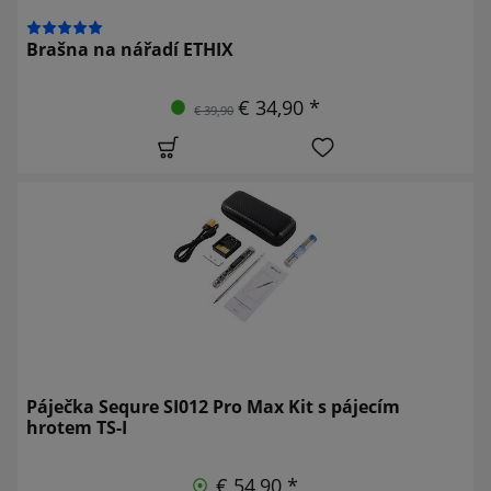
Brašna na nářadí ETHIX
€ 34,90 *
€ 39,90
Páječka Sequre SI012 Pro Max Kit s pájecím
hrotem TS-I
€ 54,90 *