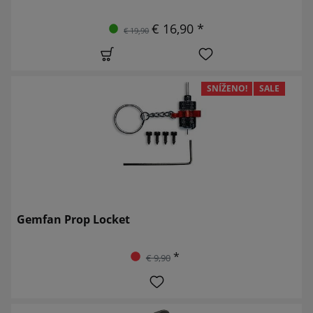
€ 16,90 *
€ 19,90
SNÍŽENO!
SALE
Gemfan Prop Locket
*
€ 9,90