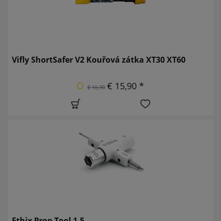
Vifly ShortSafer V2 Kouřová zátka XT30 XT60
€ 15,90 *
€ 16,90
Ethix Prop Tool 1.5