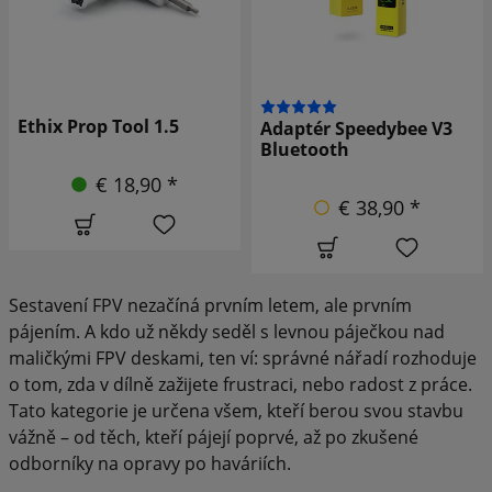
Gemfan klíč na vrtule s
Adaptér Speedybee V3
ráčnou 8 mm 1-4 palce
Bluetooth
€ 5,90 *
€ 38,90 *
Sestavení FPV nezačíná prvním letem, ale prvním
pájením. A kdo už někdy seděl s levnou páječkou nad
maličkými FPV deskami, ten ví: správné nářadí rozhoduje
o tom, zda v dílně zažijete frustraci, nebo radost z práce.
Tato kategorie je určena všem, kteří berou svou stavbu
vážně – od těch, kteří pájejí poprvé, až po zkušené
odborníky na opravy po haváriích.