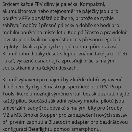
Srdcem každé FPV dílny je páječka. Kompaktní,
akumulátorové nebo stejnosměrné páječky jsou pro
použití v FPV obzvláště oblíbené, protože se rychle
zahřívají, nabízejí přesné páječky a dobře se hodí pro
mobilní použití na místě letu. Kdo pájí často a pravidelně,
investuje do kvalitní pájecí stanice s přesnou regulací
teploty – kvalita pájených spojů na tom přímo závisí.
Kromě toho držáky desek s lupou, známé také jako „třetí
ruka“, výrazně usnadňují a zpřesňují práci s malými
součástkami a na úzkých deskách.
Kromě vybavení pro pájení by v každé dobře vybavené
dílně neměly chybět nástroje specifické pro FPV. Prop-
Tools, které umožňují výměnu vrtulí bez sklouznutí, najde
každý pilot. Součástí základní výbavy mnoha pilotů jsou
univerzální sady šroubováků s malými bity pro šrouby
M2 a M3, Smoke Stopper pro zabezpečení nových sestav
při prvním zapnutí a Bluetooth adaptér pro bezdrátovou
konfiguraci Betaflightu pomocí smartphonu.