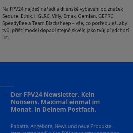
Na FPV24 najdeš nářadí a dílenské vybavení od značek
Sequre, Ethix, HGLRC, Vifly, Emax, Gemfan, GEPRC,
SpeedyBee a Team Blacksheep – vše, co potřebuješ, aby
tvůj příští model dopadl stejně skvěle jako tvůj předchozí
let.
Der FPV24 Newsletter. Kein
Nonsens. Maximal einmal im
Monat. In Deinem Postfach.
Rabatte, Angebote, News und neue Produkte.