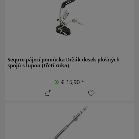
Sequre pájecí pomůcka Držák desek plošných
spojů s lupou (třetí ruka)
€ 15,90 *