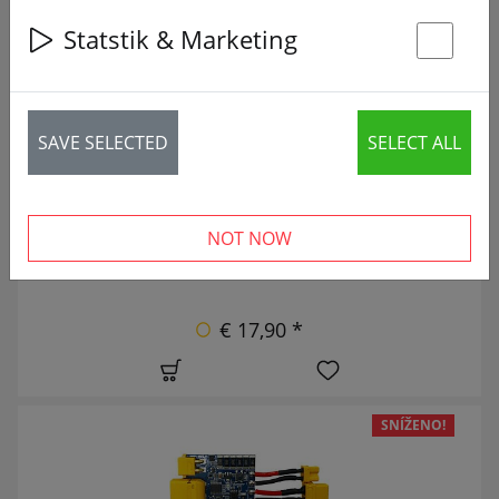
28 articles
Statstik & Marketing
St
NOVÝ
SAVE SELECTED
SELECT ALL
NOT NOW
€ 17,90 *
SNÍŽENO!