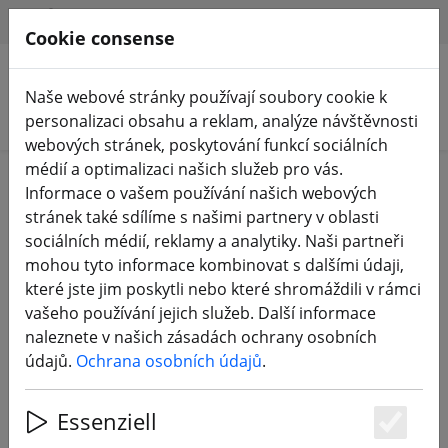
HILFE & SUPPORT
CS
Cookie consense
Naše webové stránky používají soubory cookie k
Hledat produkty
personalizaci obsahu a reklam, analýze návštěvnosti
webových stránek, poskytování funkcí sociálních
médií a optimalizaci našich služeb pro vás.
Login
Informace o vašem používání našich webových
stránek také sdílíme s našimi partnery v oblasti
sociálních médií, reklamy a analytiky. Naši partneři
mohou tyto informace kombinovat s dalšími údaji,
Sign in with Google
které jste jim poskytli nebo které shromáždili v rámci
vašeho používání jejich služeb. Další informace
naleznete v našich zásadách ochrany osobních
údajů.
Ochrana osobních údajů
.
Login with your Data
Essenziell
Your eMail
Es