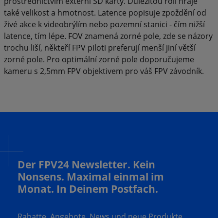
prostřednictvím externí SD karty. Důležitou roli hraje
také velikost a hmotnost. Latence popisuje zpoždění od
živé akce k videobrýlím nebo pozemní stanici - čím nižší
latence, tím lépe. FOV znamená zorné pole, zde se názory
trochu liší, někteří FPV piloti preferují menší jiní větší
zorné pole. Pro optimální zorné pole doporučujeme
kameru s 2,5mm FPV objektivem pro váš FPV závodník.
Der FPV24 Newsletter. Kein
Nonsens. Maximal einmal im
Monat. In Deinem Postfach.
Rabatte, Angebote, News und neue Produkte.