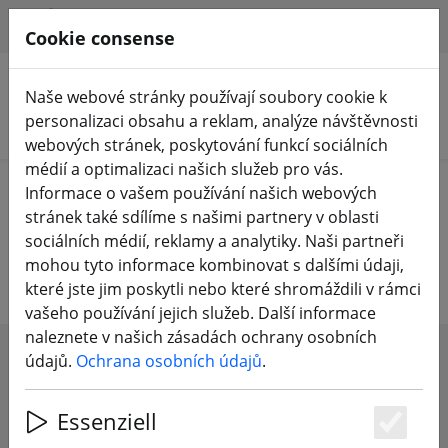
HILFE & SUPPORT
CS
Cookie consense
Naše webové stránky používají soubory cookie k
personalizaci obsahu a reklam, analýze návštěvnosti
Hledat produkty
webových stránek, poskytování funkcí sociálních
médií a optimalizaci našich služeb pro vás.
Home
Komponenty
Kamery FPV
Informace o vašem používání našich webových
stránek také sdílíme s našimi partnery v oblasti
FPV kamery pro drony
sociálních médií, reklamy a analytiky. Naši partneři
mohou tyto informace kombinovat s dalšími údaji,
které jste jim poskytli nebo které shromáždili v rámci
vašeho používání jejich služeb. Další informace
naleznete v našich zásadách ochrany osobních
údajů.
Ochrana osobních údajů
.
SHOW FILTERS
Essenziell
Es