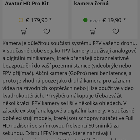
kamera černá
FPV kamera
€ 19,90 *
€ 17,90 *
€ 24,90
€ 21,90
Kamera je důležitou součástí systému FPV vašeho dronu.
V současné době se jako FPV kamery používají analogové
a digitální minikamery, které přenášejí obraz relativně
bez zpoždění do vaší pozemní stanice (videobrýle nebo
FPV přijímač). Akční kamera (GoPro) není bez latence, a
proto je vhodná pouze jako druhá kamera pro záznam
videa na závodních koptérách nebo ji lze použít ve video
kvadrokoptérách. Při výběru nákupu je třeba zvážit
několik věcí. FPV kamery se liší v několika ohledech. V
zásadě existují analogové a digitální kamery. V současné
době existují modely, které jsou schopny natáčet ve Full
HD rozlišení se snímkovou frekvencí 60 snímků za
sekundu. Existují FPV kamery, které nahrávají i