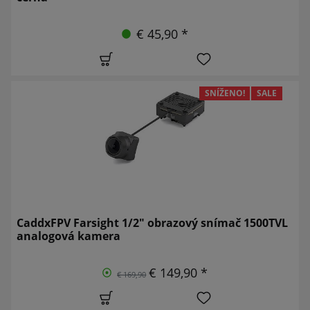
€ 45,90 *
SNÍŽENO!
SALE
CaddxFPV Farsight 1/2" obrazový snímač 1500TVL
analogová kamera
€ 149,90 *
€ 169,90