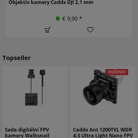
Objektiv kamery Caddx DJI 2,1 mm
€ 9,90 *
Topseller
SNÍŽENO!
SNÍŽENO!
Caddx Ant 1200TVL WDR
Caddx Ant 1200TVL WDR
4:3 Ultra Light Nano FPV
16:9 Ultra lehká nano