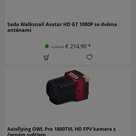
Sada Walksnail Avatar HD GT 1080P se dvěma
anténami
€ 214,90 *
€ 234,90
Axisflying OWL Pro 1800TVL HD FPV kamera s
černým světlem