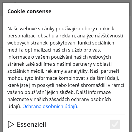
HILFE & SUPPORT
CS
Cookie consense
Naše webové stránky používají soubory cookie k
personalizaci obsahu a reklam, analýze návštěvnosti
Hledat produkty
webových stránek, poskytování funkcí sociálních
médií a optimalizaci našich služeb pro vás.
Home
Příslušenství
Informace o vašem používání našich webových
stránek také sdílíme s našimi partnery v oblasti
Kabely - zástrčky - nářadí a
sociálních médií, reklamy a analytiky. Naši partneři
mohou tyto informace kombinovat s dalšími údaji,
užitečné předměty
které jste jim poskytli nebo které shromáždili v rámci
vašeho používání jejich služeb. Další informace
90 Products
naleznete v našich zásadách ochrany osobních
údajů.
Ochrana osobních údajů
.
Unterkategorien
Essenziell
Es