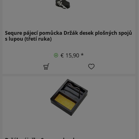
Sequre pájecí pomůcka Držák desek plošných spojů
s lupou (třetí ruka)
€ 15,90 *