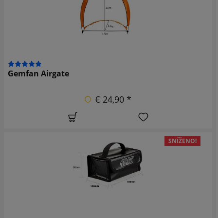
Gemfan Airgate
€ 24,90 *
SNÍŽENO!