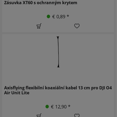
Zásuvka XT60 s ochranným krytem
€ 0,89 *
Axisflying flexibilní koaxiální kabel 13 cm pro DJI O4
Air Unit Lite
€ 12,90 *