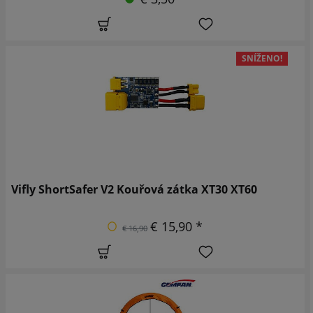
SNÍŽENO!
Vifly ShortSafer V2 Kouřová zátka XT30 XT60
€ 15,90 *
€ 16,90