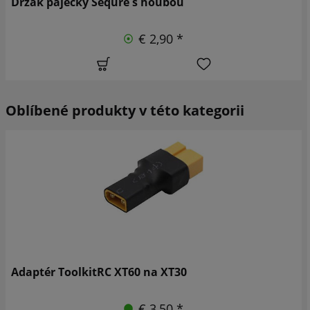
Držák páječky Sequre s houbou
€ 2,90 *
Oblíbené produkty v této kategorii
Adaptér ToolkitRC XT60 na XT30
€ 3,50 *