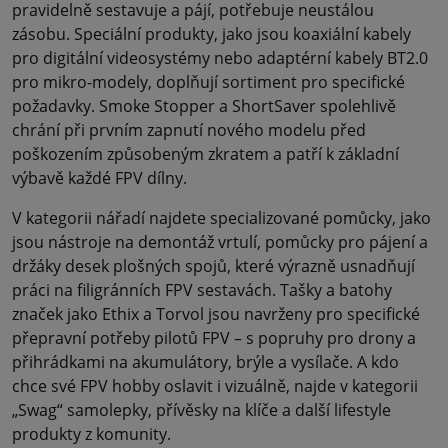
pravidelně sestavuje a pájí, potřebuje neustálou
zásobu. Speciální produkty, jako jsou koaxiální kabely
pro digitální videosystémy nebo adaptérní kabely BT2.0
pro mikro-modely, doplňují sortiment pro specifické
požadavky. Smoke Stopper a ShortSaver spolehlivě
chrání při prvním zapnutí nového modelu před
poškozením způsobeným zkratem a patří k základní
výbavě každé FPV dílny.
V kategorii nářadí najdete specializované pomůcky, jako
jsou nástroje na demontáž vrtulí, pomůcky pro pájení a
držáky desek plošných spojů, které výrazně usnadňují
práci na filigránních FPV sestavách. Tašky a batohy
značek jako Ethix a Torvol jsou navrženy pro specifické
přepravní potřeby pilotů FPV – s popruhy pro drony a
přihrádkami na akumulátory, brýle a vysílače. A kdo
chce své FPV hobby oslavit i vizuálně, najde v kategorii
„Swag“ samolepky, přívěsky na klíče a další lifestyle
produkty z komunity.