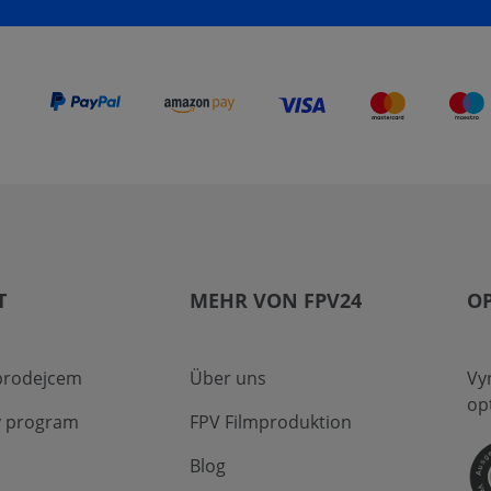
T
MEHR VON FPV24
O
 prodejcem
Über uns
Vyn
op
ý program
FPV Filmproduktion
Blog