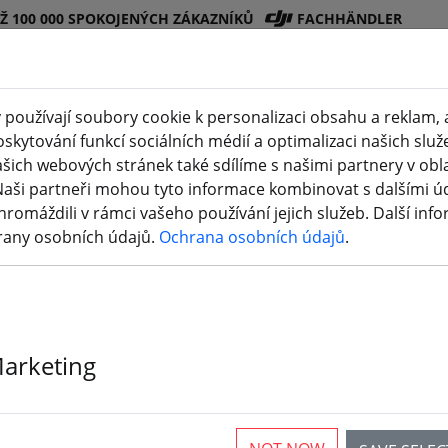
EŽ 100 000 SPOKOJENÝCH ZÁKAZNÍKŮ
FACHHÄNDLER
používají soubory cookie k personalizaci obsahu a reklam, 
skytování funkcí sociálních médií a optimalizaci našich služ
Obchod
Bateri
Vrtul
Příslušenstv
3D
šich webových stránek také sdílíme s našimi partnery v oblas
DJI
e
e
í
tisk
Naši partneři mohou tyto informace kombinovat s dalšími údaj
hromáždili v rámci vašeho používání jejich služeb. Další inf
rany osobních údajů.
Ochrana osobních údajů
.
křídla a příslušenství
Marketing
ticles