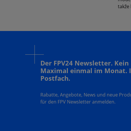
takže 
Der FPV24 Newsletter. Kein
Maximal einmal im Monat. 
Postfach.
Rabatte, Angebote, News und neue Produk
für den FPV Newsletter anmelden.