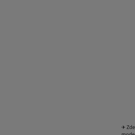
✈ Zde 
model