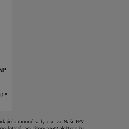
PNP
90 *
ovídající pohonné sady a serva. Naše FPV
e, letové regulátory a FPV elektroniku,