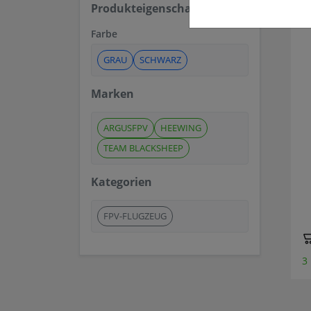
Produkteigenschaften
Farbe
GRAU
SCHWARZ
Marken
ARGUSFPV
HEEWING
TEAM BLACKSHEEP
Kategorien
FPV-FLUGZEUG
3