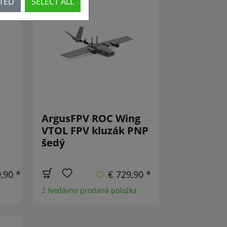
CTED
SELECT ALL
O!
ArgusFPV ROC Wing
VTOL FPV kluzák PNP
šedý
,90 *
€ 729,90 *
2 Nedávno prodaná položka