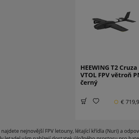
HEEWING T2 Cruza
VTOL FPV větroň 
černý
€ 719,
najdete nejnovější FPV letouny, létající křídla (Nuri) a odp
y letadel vám nabízejí dostatek úložného prostoru pro bateri