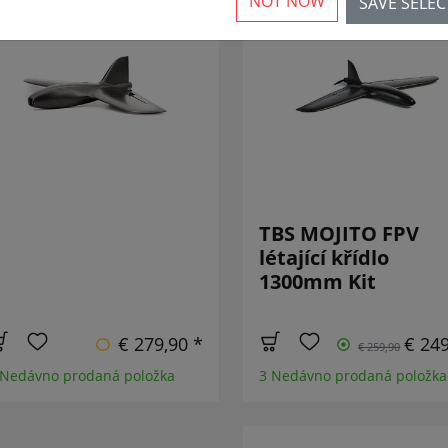
NOT NOW
SAVE SELE
SNÍŽEN
TBS MOJITO FPV
létající křídlo
1300mm Kit
€ 279,90 *
€ 249
€ 259,90
 Nedávno prodaná položka
3 Nedávno prodaná položka