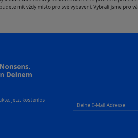
budete mít vždy místo pro své vybavení. Vybrali jsme pro vá
 Nonsens.
In Deinem
te. Jetzt kostenlos
Deine E-Mail Adresse