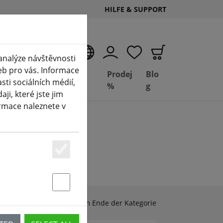
HILFE & SUPPORT
CS
analýze návštěvnosti
eb pro vás. Informace
Deal
Basil
Prodej
Blo
ti sociálních médií,
Depot
FPV
%
g
i, které jste jim
ormace naleznete v
Essenziell
Statstik & Marketing
Zubehör & Ersatzteile am Ende der Kategorie