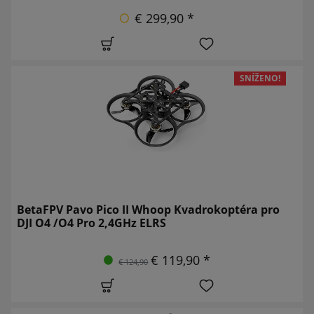
€ 299,90 *
SNÍŽENO!
BetaFPV Pavo Pico II Whoop Kvadrokoptéra pro
DJI O4 /O4 Pro 2,4GHz ELRS
€ 119,90 *
€ 124,90