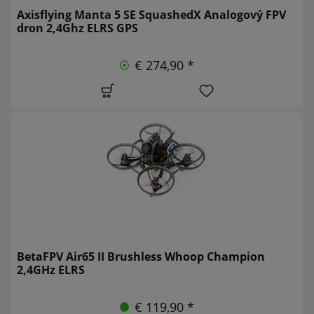
Axisflying Manta 5 SE SquashedX Analogový FPV
dron 2,4Ghz ELRS GPS
€ 274,90 *
BetaFPV Air65 II Brushless Whoop Champion
2,4GHz ELRS
€ 119,90 *