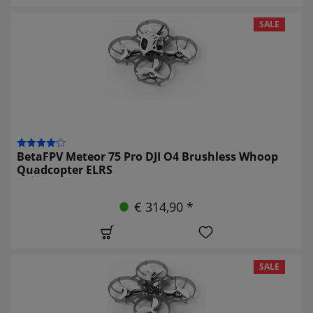
SALE
BetaFPV Meteor 75 Pro DJI O4 Brushless Whoop
Quadcopter ELRS
€ 314,90 *
SALE