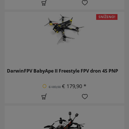
SNÍŽENO!
DarwinFPV BabyApe II Freestyle FPV dron 4S PNP
€ 179,90 *
€ 189,90