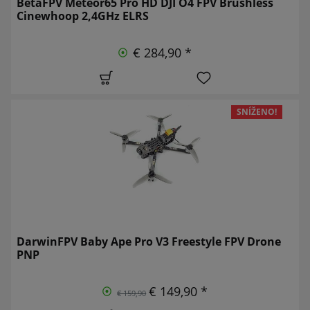
BetaFPV Meteor65 Pro HD DJI O4 FPV Brushless
Cinewhoop 2,4GHz ELRS
€ 284,90 *
SNÍŽENO!
DarwinFPV Baby Ape Pro V3 Freestyle FPV Drone
PNP
€ 149,90 *
€ 159,90