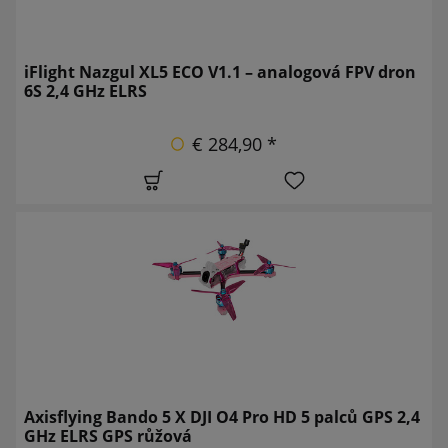
iFlight Nazgul XL5 ECO V1.1 – analogová FPV dron
6S 2,4 GHz ELRS
€ 284,90 *
Axisflying Bando 5 X DJI O4 Pro HD 5 palců GPS 2,4
GHz ELRS GPS růžová