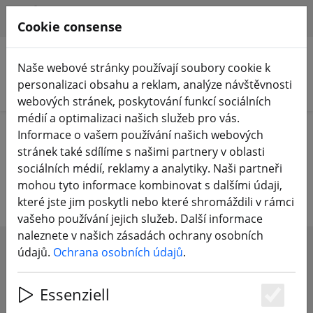
HILFE & SUPPORT
CS
Cookie consense
Naše webové stránky používají soubory cookie k
personalizaci obsahu a reklam, analýze návštěvnosti
Hledat produkty
webových stránek, poskytování funkcí sociálních
médií a optimalizaci našich služeb pro vás.
Home
FPV drony
RTF, BNF A PNP
Informace o vašem používání našich webových
stránek také sdílíme s našimi partnery v oblasti
FPV drony RTF, BNF a PNP
sociálních médií, reklamy a analytiky. Naši partneři
mohou tyto informace kombinovat s dalšími údaji,
které jste jim poskytli nebo které shromáždili v rámci
vašeho používání jejich služeb. Další informace
naleznete v našich zásadách ochrany osobních
údajů.
Ochrana osobních údajů
.
SHOW FILTERS
Essenziell
Es