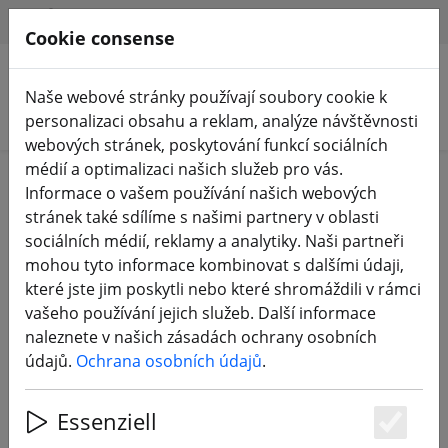
HILFE & SUPPORT
CS
Cookie consense
Naše webové stránky používají soubory cookie k
Hledat produkty
personalizaci obsahu a reklam, analýze návštěvnosti
webových stránek, poskytování funkcí sociálních
médií a optimalizaci našich služeb pro vás.
otisk
Informace o vašem používání našich webových
stránek také sdílíme s našimi partnery v oblasti
sociálních médií, reklamy a analytiky. Naši partneři
meilon GmbH
mohou tyto informace kombinovat s dalšími údaji,
Konrad Zuse Ring 31
které jste jim poskytli nebo které shromáždili v rámci
53424 Remagen
vašeho používání jejich služeb. Další informace
Německo
naleznete v našich zásadách ochrany osobních
údajů.
Ochrana osobních údajů
.
E-mail: support@meilon.de
Tel.: +49 (0)2642 / 40 52 88 0
Essenziell
Fax: +49 (0)2642 / 40 52 88 1
Es