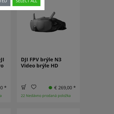
CTED
SELECT ALL
JI
DJI FPV brýle N3
ro
Video brýle HD
00 *
€ 269,00 *
a
22 Nedávno prodaná položka