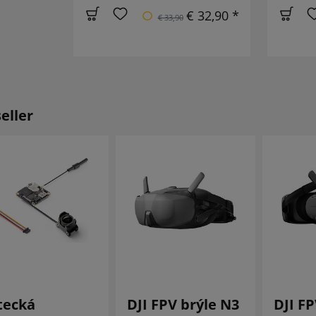
€ 32,90 *
€ 33,90
eller
tecká
DJI FPV brýle N3
DJI FP