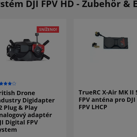
stém DJI FPV HD - Zubehör & E
SNÍŽENO!
TrueRC X-Air MK II 
ritish Drone
FPV anténa pro DJI
ndustry Digidapter
FPV LHCP
2 Plug & Play
nalogový adaptér
JI Digital FPV
ystem