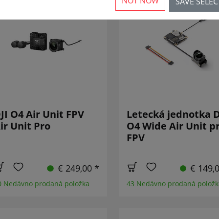
NOT NOW
SAVE SELE
JI O4 Air Unit FPV
Letecká jednotka D
ir Unit Pro
O4 Wide Air Unit p
FPV
€ 249,00 *
€ 149,
0 Nedávno prodaná položka
43 Nedávno prodaná položk