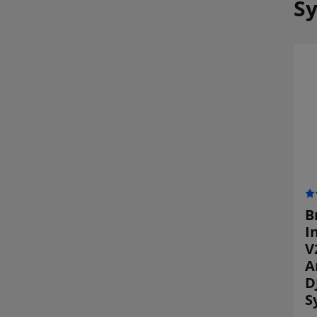
Sy
B
I
V
A
D
S