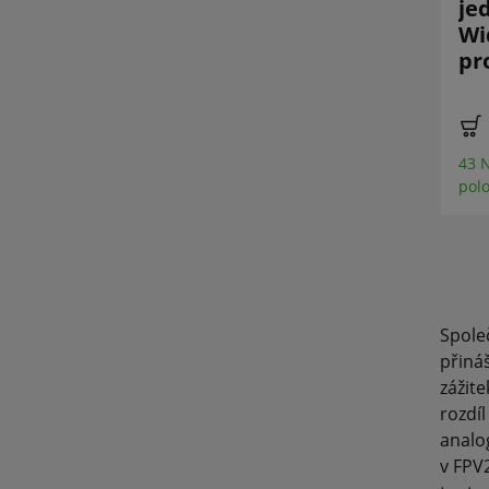
FPV Air Unit Pro
je
Industry
Wi
Digidapter V2
pr
Plug & Play
€ 249,00 *
Analogový
adaptér DJI
50 Nedávno prodaná
položka
Digital FPV
System
43 
pol
€ 55,90 *
€ 59,90
9 Nedávno prodaná
položka
Spole
přiná
zážite
rozdí
analog
v FPV