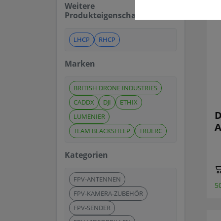
Weitere
Produkteigenschaften
LHCP
RHCP
Marken
BRITISH DRONE INDUSTRIES
CADDX
DJI
ETHIX
D
LUMENIER
A
TEAM BLACKSHEEP
TRUERC
Kategorien
FPV-ANTENNEN
5
FPV-KAMERA-ZUBEHÖR
FPV-SENDER