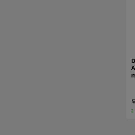
D
A
m
2