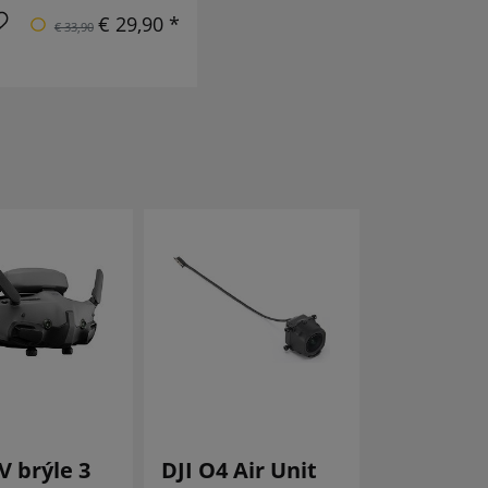
€ 29,90 *
€ 33,90
V brýle 3
DJI O4 Air Unit
DJI O4 Ai