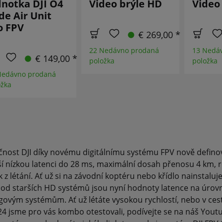
dnotka DJI O4
Video brýle HD
Video
de Air Unit
o FPV
€ 269,00 *
22 Nedávno prodaná
13 Nedá
€ 149,00 *
položka
položka
Nedávno prodaná
ožka
čnost DJI díky novému digitálnímu systému FPV nově defino
ší nízkou latenci do 28 ms, maximální dosah přenosu 4 km, ro
k z létání. Ať už si na závodní koptéru nebo křídlo nainstal
l od starších HD systémů jsou nyní hodnoty latence na úrov
ovým systémům. Ať už létáte vysokou rychlostí, nebo v cestov
24 jsme pro vás kombo otestovali, podívejte se na náš Yout