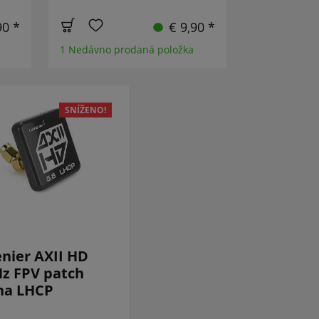
90 *
€ 9,90 *
1 Nedávno prodaná položka
SNÍŽENO!
nier AXII HD
z FPV patch
na LHCP