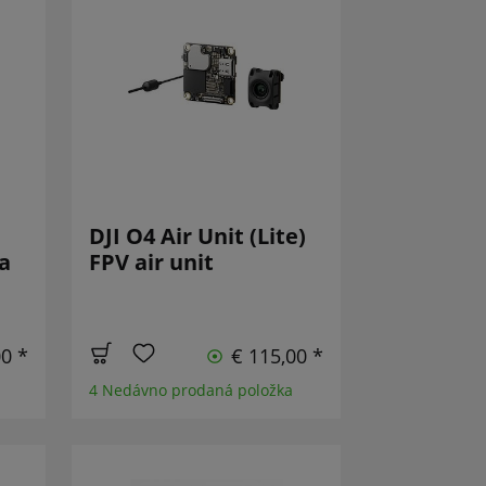
DJI O4 Air Unit (Lite)
a
FPV air unit
00 *
€ 115,00 *
4 Nedávno prodaná položka