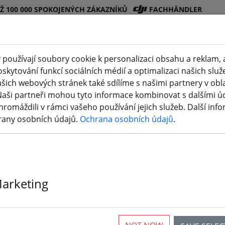
EŽ 100 000 SPOKOJENÝCH ZÁKAZNÍKŮ
FACHHÄNDLER
používají soubory cookie k personalizaci obsahu a reklam, 
skytování funkcí sociálních médií a optimalizaci našich služ
Obchod
Bateri
Vrtul
Příslušenstv
3D
šich webových stránek také sdílíme s našimi partnery v oblas
(aktuelle Seite)
DJI
e
e
í
tisk
Naši partneři mohou tyto informace kombinovat s dalšími údaj
hromáždili v rámci vašeho používání jejich služeb. Další inf
rany osobních údajů.
Ochrana osobních údajů
.
Marketing
rticles