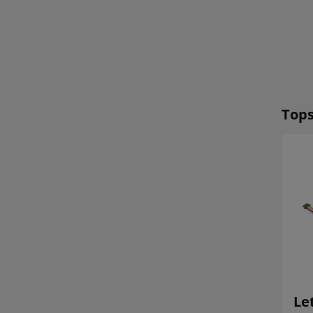
Tops
SNÍŽENO!
DJI O4 Air Unit
Le
British Drone