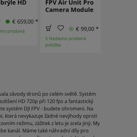
 brýle HD
FPV Air Unit Pro
(Lite) FPV
Camera Module
unit
€ 659,00 *
€ 99,00 *
vno prodaná
5 Nedávno prodaná
4 Nedávno p
položka
položka
vala závody dronů po celém světě. Systém
zlišení HD 720p při 120 fps a fantastický
ujete systém DJI FPV - budete ohromeni. Na
ni, která nevykazuje žádné nevýhody oproti
ním režimu, zážitek z letu je zcela jiný. My
ube kanál. Máme také náhradní díly pro