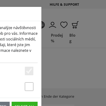
HILFE & SUPPORT
CS
analýze návštěvnosti
eb pro vás. Informace
Deal
Basil
Prodej
Blo
ti sociálních médií,
Depot
FPV
%
g
i, které jste jim
ormace naleznete v
Essenziell
Statstik & Marketing
Zubehör & Ersatzteile am Ende der Kategorie