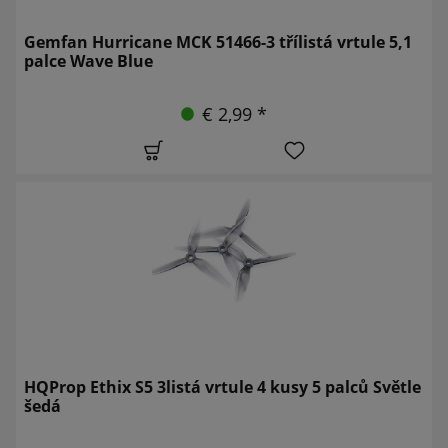
Gemfan Hurricane MCK 51466-3 třílistá vrtule 5,1
palce Wave Blue
€ 2,99 *
HQProp Ethix S5 3listá vrtule 4 kusy 5 palců Světle
šedá