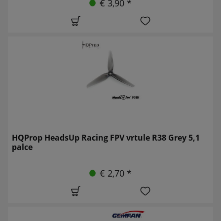
€ 3,90 *
HQProp HeadsUp Racing FPV vrtule R38 Grey 5,1
palce
€ 2,70 *