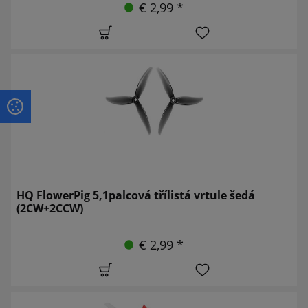
€ 2,99 *
HQ FlowerPig 5,1palcová třílistá vrtule šedá
(2CW+2CCW)
€ 2,99 *