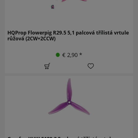
HQProp Flowerpig R29.5 5,1 palcová třílistá vrtule
růžová (2CW+2CCW)
€ 2,90 *