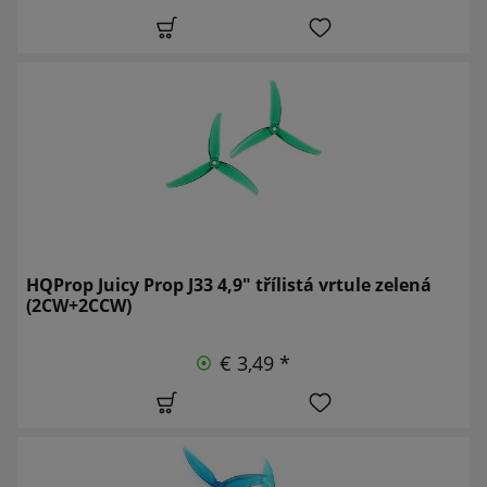
HQProp Juicy Prop J33 4,9" třílistá vrtule zelená
(2CW+2CCW)
€ 3,49 *