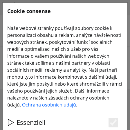
HILFE & SUPPORT
CS
Cookie consense
Naše webové stránky používají soubory cookie k
personalizaci obsahu a reklam, analýze návštěvnosti
Hledat produkty
webových stránek, poskytování funkcí sociálních
médií a optimalizaci našich služeb pro vás.
Home
Vrtule
5palcová vrtule
Informace o vašem používání našich webových
stránek také sdílíme s našimi partnery v oblasti
5palcová vrtule
sociálních médií, reklamy a analytiky. Naši partneři
mohou tyto informace kombinovat s dalšími údaji,
které jste jim poskytli nebo které shromáždili v rámci
vašeho používání jejich služeb. Další informace
naleznete v našich zásadách ochrany osobních
SHOW FILTERS
údajů.
Ochrana osobních údajů
.
Essenziell
Es