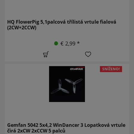
HQ FlowerPig 5,1palcová třílistá vrtule fialová
(2CW+2CCW)
€ 2,99 *
SNÍŽENO!
Gemfan 5042 5x4,2 WinDancer 3 Lopatková vrtule
čirá 2xCW 2xCCW 5 palců