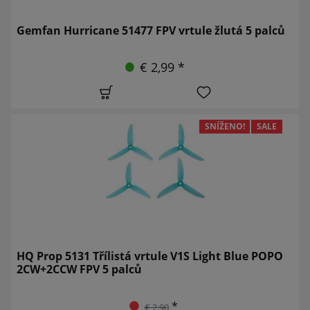
Gemfan Hurricane 51477 FPV vrtule žlutá 5 palců
€ 2,99 *
SNÍŽENO!
SALE
HQ Prop 5131 Třílistá vrtule V1S Light Blue POPO
2CW+2CCW FPV 5 palců
*
€ 2,90