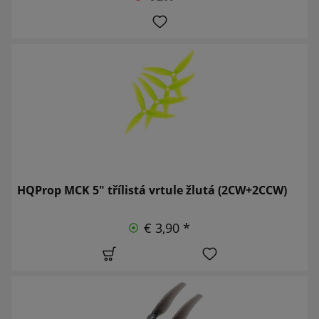
HQProp MCK 5" třílistá vrtule žlutá (2CW+2CCW)
€ 3,90 *