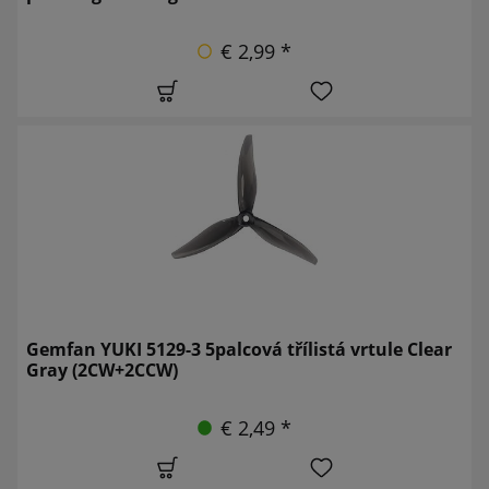
€ 2,99 *
Gemfan YUKI 5129-3 5palcová třílistá vrtule Clear
Gray (2CW+2CCW)
€ 2,49 *