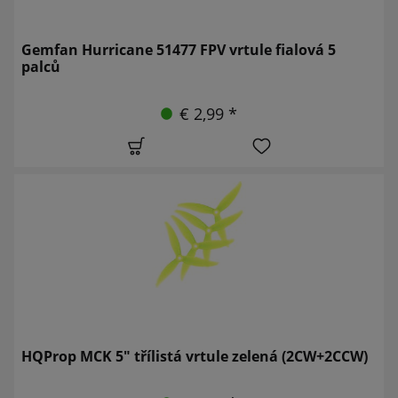
Gemfan Hurricane 51477 FPV vrtule fialová 5
palců
€ 2,99 *
HQProp MCK 5" třílistá vrtule zelená (2CW+2CCW)