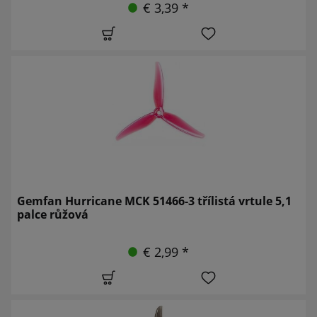
€ 3,39 *
Gemfan Hurricane MCK 51466-3 třílistá vrtule 5,1
palce růžová
€ 2,99 *