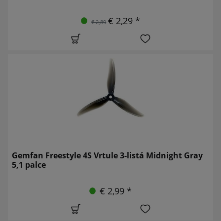
€ 2,29 *
€ 2,89
Gemfan Freestyle 4S Vrtule 3-listá Midnight Gray
5,1 palce
€ 2,99 *