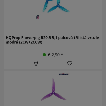
HQProp Flowerpig R29.5 5,1 palcová třílistá vrtule
modrá (2CW+2CCW)
€ 2,90 *