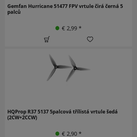
Gemfan Hurricane 51477 FPV vrtule čirá černá 5
palců
€ 2,99 *
HQProp R37 5137 5palcová třílistá vrtule šedá
(2CW+2CCW)
€ 2,90 *