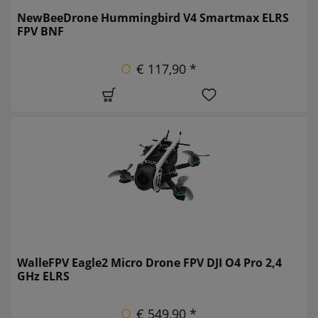
NewBeeDrone Hummingbird V4 Smartmax ELRS
FPV BNF
€ 117,90 *
WalleFPV Eagle2 Micro Drone FPV DJI O4 Pro 2,4
GHz ELRS
€ 549,90 *