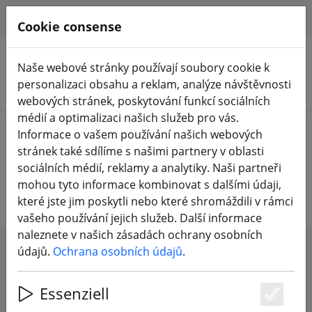
HILFE & SUPPORT
CS
Cookie consense
Naše webové stránky používají soubory cookie k
personalizaci obsahu a reklam, analýze návštěvnosti
Hledat produkty
webových stránek, poskytování funkcí sociálních
médií a optimalizaci našich služeb pro vás.
Home
FPV drony
Micro RTF & BNF
Informace o vašem používání našich webových
stránek také sdílíme s našimi partnery v oblasti
Micro RTF & BNF
sociálních médií, reklamy a analytiky. Naši partneři
mohou tyto informace kombinovat s dalšími údaji,
které jste jim poskytli nebo které shromáždili v rámci
vašeho používání jejich služeb. Další informace
naleznete v našich zásadách ochrany osobních
údajů.
Ochrana osobních údajů
.
SHOW FILTERS
Essenziell
Es