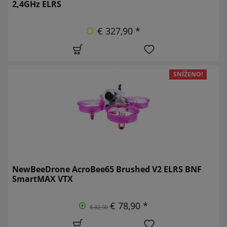
2,4GHz ELRS
€ 327,90 *
SNÍŽENO!
NewBeeDrone AcroBee65 Brushed V2 ELRS BNF
SmartMAX VTX
€ 78,90 *
€ 82,90