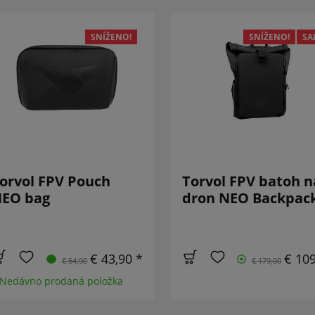
SNÍŽENO!
SNÍŽENO!
SA
orvol FPV Pouch
Torvol FPV batoh n
EO bag
dron NEO Backpac
€ 43,90 *
€ 109
€ 54,90
€ 179,00
 Nedávno prodaná položka