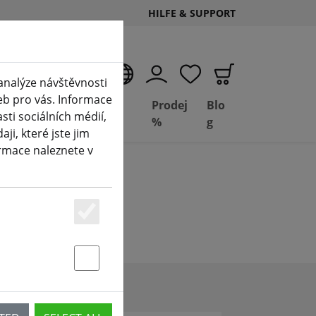
HILFE & SUPPORT
CS
analýze návštěvnosti
eb pro vás. Informace
Deal
Basil
Prodej
Blo
ti sociálních médií,
Depot
FPV
%
g
i, které jste jim
ormace naleznete v
Essenziell
Statstik & Marketing