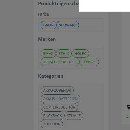
Produkteigenschaften
Farbe
GRÜN
SCHWARZ
Marken
EMAX
ETHIX
HGLRC
TEAM BLACKSHEEP
TORVOL
Kategorien
AKKU-ZUBEHÖR
AKKUS + BATTERIEN
COPTER-ZUBEHÖR
RUCKSACK
STÜHLE
4
ZUBEHÖR