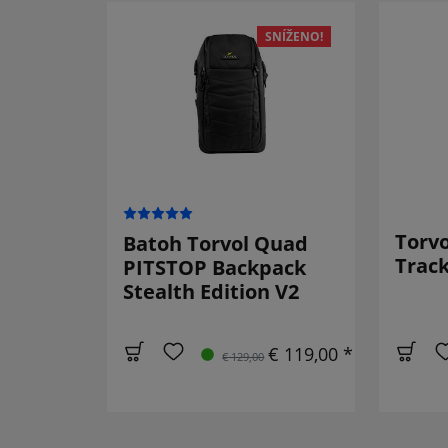
SNÍŽENO!
Torvo
Batoh Torvol Quad
Track
PITSTOP Backpack
Stealth Edition V2
€ 119,00 *
€ 129,00