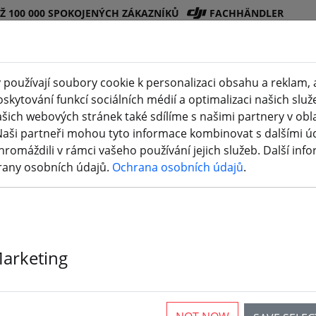
EŽ 100 000 SPOKOJENÝCH ZÁKAZNÍKŮ
FACHHÄNDLER
používají soubory cookie k personalizaci obsahu a reklam, 
skytování funkcí sociálních médií a optimalizaci našich služ
Obchod
Bateri
Vrtul
Příslušenstv
3D
šich webových stránek také sdílíme s našimi partnery v oblas
(aktuelle Seite)
DJI
e
e
í
tisk
Naši partneři mohou tyto informace kombinovat s dalšími údaj
hromáždili v rámci vašeho používání jejich služeb. Další inf
rany osobních údajů.
Ochrana osobních údajů
.
Marketing
rticles