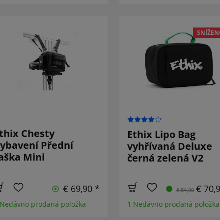
SNÍŽEN
thix Chesty
Ethix Lipo Bag
ybavení Přední
vyhřívaná Deluxe
aška Mini
černá zelená V2
€ 69,90 *
€ 70,
€ 84,90
 Nedávno prodaná položka
1 Nedávno prodaná položka