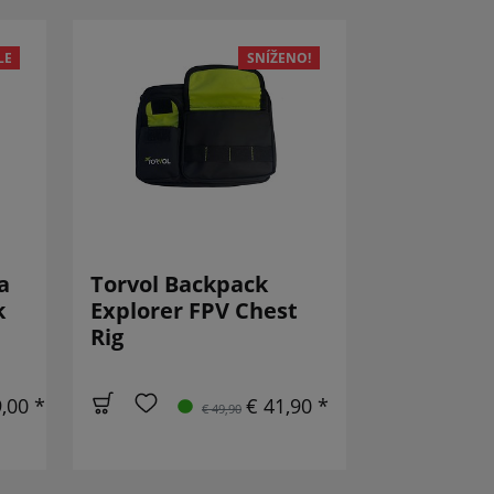
LE
SNÍŽENO!
a
Torvol Backpack
k
Explorer FPV Chest
Rig
,00 *
€ 41,90 *
€ 49,90