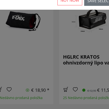
NOT NOW
SAVE SELE
NOVÝ
SNÍŽEN
HGLRC KRATOS
ohnivzdorný lipo v
€ 18,90 *
€ 11,
€ 12,90
 Nedávno prodaná položka
25 Nedávno prodaná položk