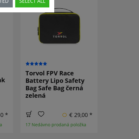
CTED
SELECT ALL
O!
Torvol FPV Race
ak
Battery Lipo Safety
Bag Safe Bag černá
zelená
50 *
€ 29,00 *
a
17 Nedávno prodaná položka