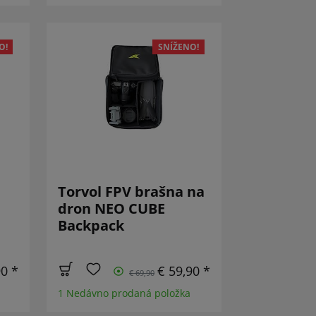
O!
SNÍŽENO!
Torvol FPV brašna na
dron NEO CUBE
Backpack
90 *
€ 59,90 *
€ 69,90
1 Nedávno prodaná položka