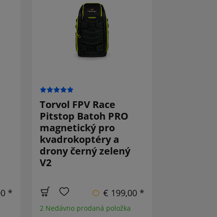
Torvol FPV Race
Pitstop Batoh PRO
magnetický pro
kvadrokoptéry a
drony černý zelený
V2
00 *
€ 199,00 *
2 Nedávno prodaná položka