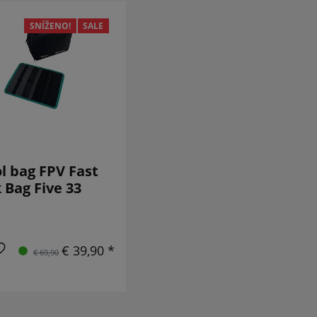
SNÍŽENO!
SALE
l bag FPV Fast
 Bag Five 33
€ 39,90 *
€ 69,90