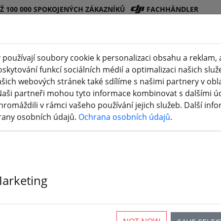
EŽ 100 000 SPOKOJENÝCH ZÁKAZNÍKŮ
FACHHÄNDLER
používají soubory cookie k personalizaci obsahu a reklam, 
skytování funkcí sociálních médií a optimalizaci našich služ
Obchod
Bateri
Vrtul
Příslušenstv
3D
šich webových stránek také sdílíme s našimi partnery v oblas
(
DJI
e
e
í
tisk
Naši partneři mohou tyto informace kombinovat s dalšími údaj
hromáždili v rámci vašeho používání jejich služeb. Další inf
rany osobních údajů.
Ochrana osobních údajů
.
Axisflying Ban
Marketing
palců GPS 2,4