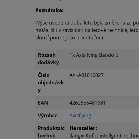
Poznámka:
(Výše uvedená doba letu byla změřena za p
může lišit v závislosti na letové technice, l
slouží pouze jako orientační.)
Rozsah
1x Axisflying Bando 5
dodávky
Číslo
AXI-A01010027
objednávk
y
EAN
4262556461681
Výrobce
Axisflying
Produktsic
Hersteller:
herheit
Jlangxi Kufot intellgent Techno