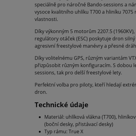
speciálně pro náročné Bando-sessions a nár
vysoce kvalitního uhlíku T700 a hliníku 7075
vlastnosti.
Díky výkonným 5 motorům 2207.5 (1960KV),
regulátory otáček (ESC) poskytuje dron silný 
agresivní freestylové manévry a přesné dráh
Díky volitelnému GPS, různým variantám VTX 
přizpůsobit různým konfiguracím. S dobou let
sessions, tak pro delší freestylové lety.
Perfektní volba pro piloty, kteří hledají ext
dron.
Technické údaje
Materiál: uhlíková vlákna (T700), hliníkov
(boční desky, přistávací desky)
Typ rámu: True X