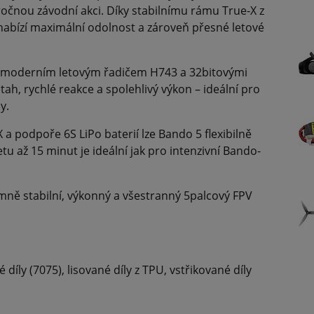
očnou závodní akci. Díky stabilnímu rámu True-X z
 nabízí maximální odolnost a zároveň přesné letové
 moderním letovým řadičem H743 a 32bitovými
tah, rychlé reakce a spolehlivý výkon – ideální pro
y.
a podpoře 6S LiPo baterií lze Bando 5 flexibilně
u až 15 minut je ideální jak pro intenzivní Bando-
rémně stabilní, výkonný a všestranný 5palcový FPV
é díly (7075), lisované díly z TPU, vstřikované díly