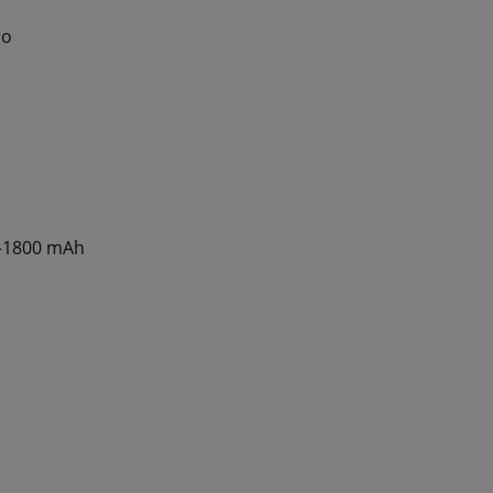
ro
h–1800 mAh