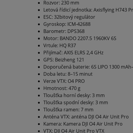
Rozvor: 230 mm
Letová řídicí jednotka: Axisflying H743 P
ESC: 32bitový regulátor
Gyroskop: ICM-42688
Barometr: DPS368
Motor: BANDO 2207.5 1960KV 6S
Vrtule: HQ R37
Přijímač: AXIS ELRS 2,4 GHz
GPS: Beizheng 121
Doporučená baterie: 6S LIPO 1300 mA
Doba letu: 8–15 minut
Verze VTX: O4 PRO
Hmotnost: 470 g
Tloušťka horní desky: 3 mm
Tloušťka spodní desky: 3 mm
Tloušťka ramen: 7 mm
Anténa VTX: anténa DJI O4 Air Unit Pro
Kamera: Kamera DJI O4 Air Unit Pro
VTX: DJI O4 Air Unit Pro VTX