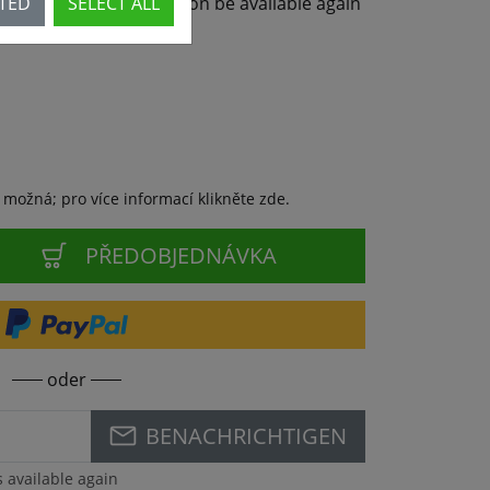
CTED
SELECT ALL
not available - but will soon be available again
 možná; pro více informací klikněte zde.
PŘEDOBJEDNÁVKA
oder
BENACHRICHTIGEN
s available again