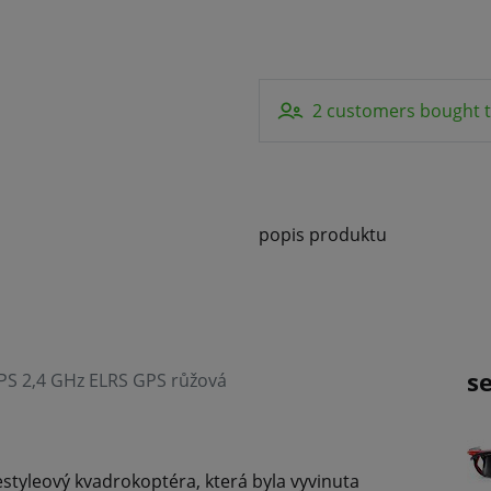
2 customers bought t
popis produktu
s
GPS 2,4 GHz ELRS GPS růžová
estyleový kvadrokoptéra, která byla vyvinuta