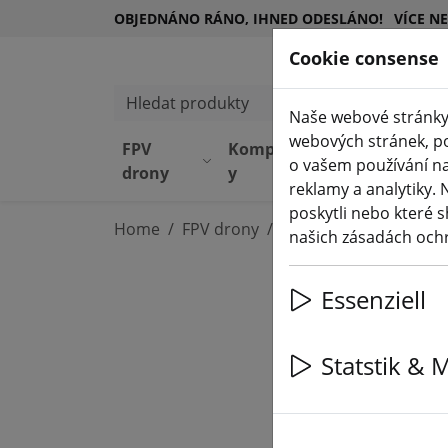
OBJEDNÁNO RÁNO, IHNED ODESLÁNO!
VÍCE N
Cookie consense
Hledat produkty
Naše webové stránky 
webových stránek, po
FPV
Komponent
Vybaven
o vašem používání na
drony
y
í
reklamy a analytiky. 
poskytli nebo které s
Home
FPV drony
RTF, BNF A PNP
našich zásadách och
Essenziell
Statstik & 