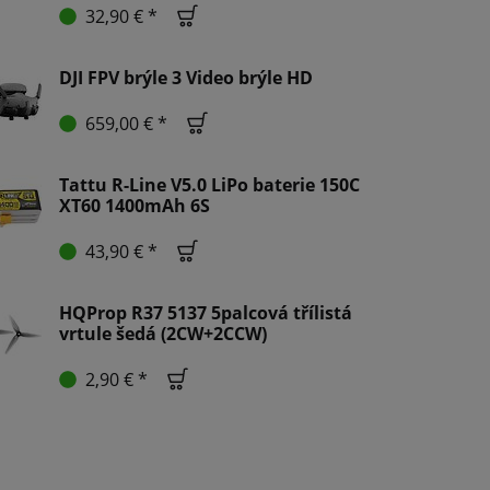
32,90 € *
DJI FPV brýle 3 Video brýle HD
659,00 € *
Tattu R-Line V5.0 LiPo baterie 150C
XT60 1400mAh 6S
43,90 € *
HQProp R37 5137 5palcová třílistá
vrtule šedá (2CW+2CCW)
2,90 € *