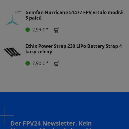
Gemfan Hurricane 51477 FPV vrtule modrá
5 palců
2,99 € *
Ethix Power Strap 230 LiPo Battery Strap 4
kusy zelený
7,90 € *
Der FPV24 Newsletter. Kein