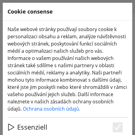
HILFE & SUPPORT
CS
Cookie consense
Naše webové stránky používají soubory cookie k
Hledat produkty
personalizaci obsahu a reklam, analýze návštěvnosti
webových stránek, poskytování funkcí sociálních
médií a optimalizaci našich služeb pro vás.
Home
Komponenty
FPV antény
Informace o vašem používání našich webových
stránek také sdílíme s našimi partnery v oblasti
sociálních médií, reklamy a analytiky. Naši partneři
mohou tyto informace kombinovat s dalšími údaji,
které jste jim poskytli nebo které shromáždili v rámci
Axisflying Prism V2 5,8 G LHCP 100
vašeho používání jejich služeb. Další informace
mm speciální edice FPV anténa
naleznete v našich zásadách ochrany osobních
údajů.
Ochrana osobních údajů
.
Essenziell
Es