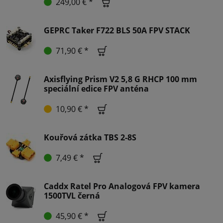
249,00 € *
GEPRC Taker F722 BLS 50A FPV STACK
71,90 € *
Axisflying Prism V2 5,8 G RHCP 100 mm
speciální edice FPV anténa
10,90 € *
Kouřová zátka TBS 2-8S
7,49 € *
Caddx Ratel Pro Analogová FPV kamera
1500TVL černá
45,90 € *