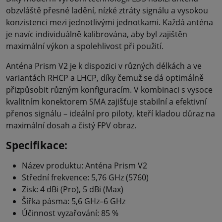
obzvláště přesné ladění, nízké ztráty signálu a vysokou
konzistenci mezi jednotlivými jednotkami. Každá anténa
je navíc individuálně kalibrována, aby byl zajištěn
maximální výkon a spolehlivost při použití.
Anténa Prism V2 je k dispozici v různých délkách a ve
variantách RHCP a LHCP, díky čemuž se dá optimálně
přizpůsobit různým konfiguracím. V kombinaci s vysoce
kvalitním konektorem SMA zajišťuje stabilní a efektivní
přenos signálu – ideální pro piloty, kteří kladou důraz na
maximální dosah a čistý FPV obraz.
Specifikace:
Název produktu: Anténa Prism V2
Střední frekvence: 5,76 GHz (5760)
Zisk: 4 dBi (Pro), 5 dBi (Max)
Šířka pásma: 5,6 GHz–6 GHz
Účinnost vyzařování: 85 %