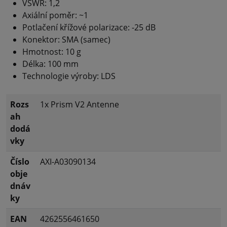
VSWR: 1,2
Axiální poměr: ~1
Potlačení křížové polarizace: -25 dB
Konektor: SMA (samec)
Hmotnost: 10 g
Délka: 100 mm
Technologie výroby: LDS
Rozs
1x Prism V2 Antenne
ah
dodá
vky
Číslo
AXI-A03090134
obje
dnáv
ky
EAN
4262556461650