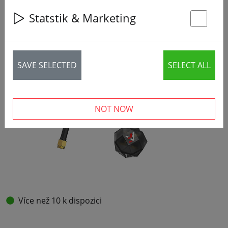
Statstik & Marketing
St
SAVE SELECTED
SELECT ALL
NOT NOW
Více než 10 k dispozici