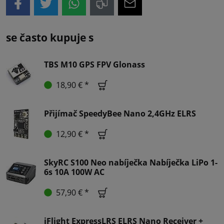
se často kupuje s
TBS M10 GPS FPV Glonass
18,90 € *
Přijímač SpeedyBee Nano 2,4GHz ELRS
12,90 € *
SkyRC S100 Neo nabíječka Nabíječka LiPo 1-
6s 10A 100W AC
57,90 € *
iFlight ExpressLRS ELRS Nano Receiver +