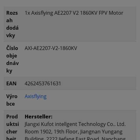
Rozs
1x Axisflying AE2207 V2 1860KV FPV Motor
ah
dodá
vky
Číslo
AXI-AE2207-V2-1860KV
obje
dnáv
ky
EAN
4262453761631
Výro
Axisflying
bce
Prod
Hersteller:
uktsi
Jlangxi Kufot intellgent Technology Co.. Ltd.
cher
Room 1902, 19th Floor, Jiangnan Yungang
heit
Building, 2222 Jiefang East Road, Nanchang