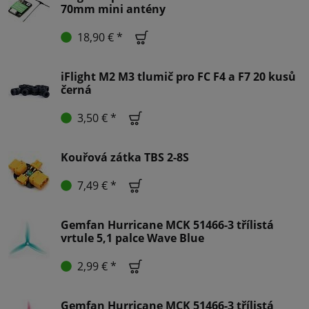
70mm mini antény
18,90 € *
iFlight M2 M3 tlumič pro FC F4 a F7 20 kusů
černá
3,50 € *
Kouřová zátka TBS 2-8S
7,49 € *
Gemfan Hurricane MCK 51466-3 třílistá
vrtule 5,1 palce Wave Blue
2,99 € *
Gemfan Hurricane MCK 51466-3 třílistá