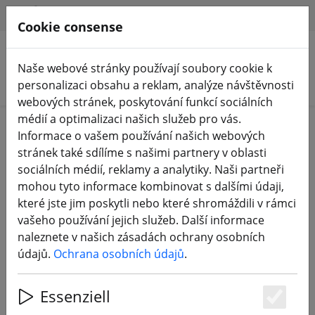
HILFE & SUPPORT
CS
Cookie consense
Naše webové stránky používají soubory cookie k
Hledat produkty
personalizaci obsahu a reklam, analýze návštěvnosti
webových stránek, poskytování funkcí sociálních
médií a optimalizaci našich služeb pro vás.
Home
Komponenty
Motory
Informace o vašem používání našich webových
stránek také sdílíme s našimi partnery v oblasti
sociálních médií, reklamy a analytiky. Naši partneři
mohou tyto informace kombinovat s dalšími údaji,
které jste jim poskytli nebo které shromáždili v rámci
Motor Axisflying AE2207 V2 1860KV
vašeho používání jejich služeb. Další informace
FPV
naleznete v našich zásadách ochrany osobních
údajů.
Ochrana osobních údajů
.
Essenziell
10% DISCOUNT
Es