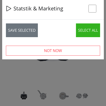
Statstik & Marketing
St
SAVE SELECTED
SELECT ALL
‹
›
NOT NOW