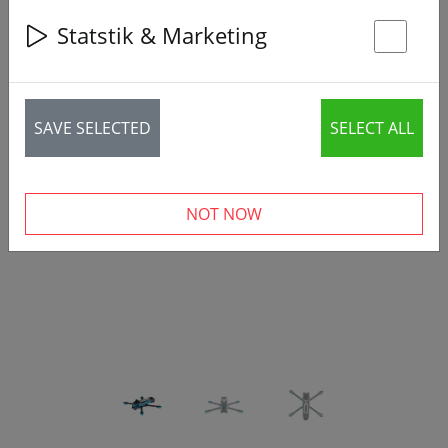
Statstik & Marketing
St
SAVE SELECTED
SELECT ALL
‹
›
NOT NOW