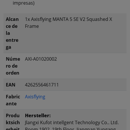
impresas)
Alcan
1x Axisflying MANTA 5 SE V2 Squashed X
ce de
Frame
la
entre
ga
Núme
AXI-A01020002
ro de
orden
EAN
4262556461711
Fabric
Axisflying
ante
Produ
Hersteller:
ktsich
Jlangxi Kufot intellgent Technology Co.. Ltd.
erheit
Room 1902, 19th Floor, Jiangnan Yungang