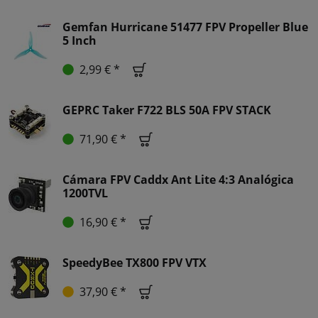
Gemfan Hurricane 51477 FPV Propeller Blue
5 Inch
2,99 € *
GEPRC Taker F722 BLS 50A FPV STACK
71,90 € *
Cámara FPV Caddx Ant Lite 4:3 Analógica
1200TVL
16,90 € *
SpeedyBee TX800 FPV VTX
37,90 € *