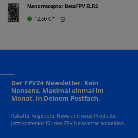
Nanorreceptor BetaFPV ELRS
12,50 € *
Der FPV24 Newsletter. Kein
Nonsens. Maximal einmal im
Monat. In Deinem Postfach.
Rabatte, Angebote, News und neue Produkte.
Jetzt kostenlos für den FPV Newsletter anmelden.