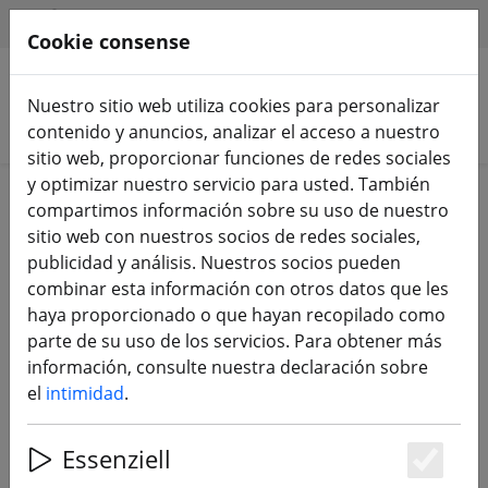
HILFE & SUPPORT
ES
Cookie consense
Nuestro sitio web utiliza cookies para personalizar
Buscar productos
contenido y anuncios, analizar el acceso a nuestro
sitio web, proporcionar funciones de redes sociales
y optimizar nuestro servicio para usted. También
Home
Componentes
Marcos
compartimos información sobre su uso de nuestro
sitio web con nuestros socios de redes sociales,
publicidad y análisis. Nuestros socios pueden
combinar esta información con otros datos que les
haya proporcionado o que hayan recopilado como
Kit de chasis FPV Axisflying Manta
parte de su uso de los servicios. Para obtener más
5 SE V2 X de 5 pulgadas
información, consulte nuestra declaración sobre
el
intimidad
.
Essenziell
Es