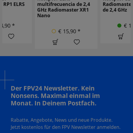
multifrecuencia de 2,4
Radiomaster XR2 Nano
GHz Radiomaster XR1
de 2,4 GHz
Nano
€ 12,90 *
€ 15,90 *
Der FPV24 Newsletter. Kein
Nonsens. Maximal einmal im
Monat. In Deinem Postfach.
Rabatte, Angebote, News und neue Produkte.
Jetzt kostenlos für den FPV Newsletter anmelden.