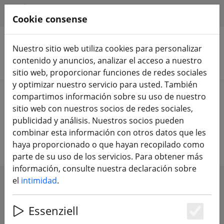
HILFE & SUPPORT
ES
Cookie consense
Nuestro sitio web utiliza cookies para personalizar
contenido y anuncios, analizar el acceso a nuestro
Buscar productos
sitio web, proporcionar funciones de redes sociales
y optimizar nuestro servicio para usted. También
Home
Equipamiento
Mando a distancia
compartimos información sobre su uso de nuestro
Receptor RC
sitio web con nuestros socios de redes sociales,
publicidad y análisis. Nuestros socios pueden
Receptor de control remoto
combinar esta información con otros datos que les
haya proporcionado o que hayan recopilado como
parte de su uso de los servicios. Para obtener más
información, consulte nuestra declaración sobre
el
intimidad
.
SHOW FILTERS
Essenziell
Es