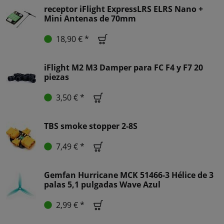
receptor iFlight ExpressLRS ELRS Nano +
Mini Antenas de 70mm
18,90 € *
iFlight M2 M3 Damper para FC F4 y F7 20
piezas
3,50 € *
TBS smoke stopper 2-8S
7,49 € *
Gemfan Hurricane MCK 51466-3 Hélice de 3
palas 5,1 pulgadas Wave Azul
2,99 € *