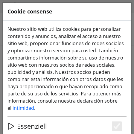
HILFE & SUPPORT
ES
Cookie consense
Nuestro sitio web utiliza cookies para personalizar
Buscar productos
contenido y anuncios, analizar el acceso a nuestro
sitio web, proporcionar funciones de redes sociales
y optimizar nuestro servicio para usted. También
Home
Componentes
Motores
compartimos información sobre su uso de nuestro
sitio web con nuestros socios de redes sociales,
publicidad y análisis. Nuestros socios pueden
combinar esta información con otros datos que les
haya proporcionado o que hayan recopilado como
Motor FPV Axisflying AE2207 V2
parte de su uso de los servicios. Para obtener más
1860KV
información, consulte nuestra declaración sobre
el
intimidad
.
Essenziell
10% DISCOUNT
Es