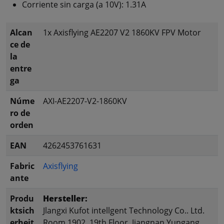
Corriente sin carga (a 10V): 1.31A
Alcan
1x Axisflying AE2207 V2 1860KV FPV Motor
ce de
la
entre
ga
Núme
AXI-AE2207-V2-1860KV
ro de
orden
EAN
4262453761631
Fabric
Axisflying
ante
Produ
Hersteller:
ktsich
Jlangxi Kufot intellgent Technology Co.. Ltd.
erheit
Room 1902, 19th Floor, Jiangnan Yungang