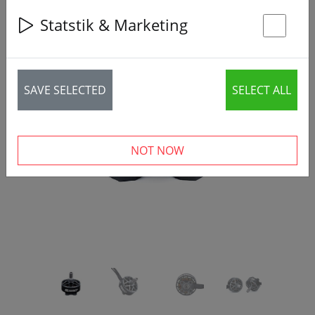
Statstik & Marketing
St
SAVE SELECTED
SELECT ALL
‹
›
NOT NOW