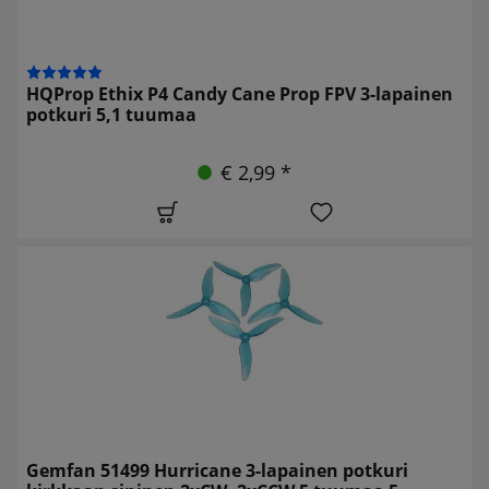
HQProp Ethix P4 Candy Cane Prop FPV 3-lapainen
potkuri 5,1 tuumaa
€ 2,99 *
Gemfan 51499 Hurricane 3-lapainen potkuri