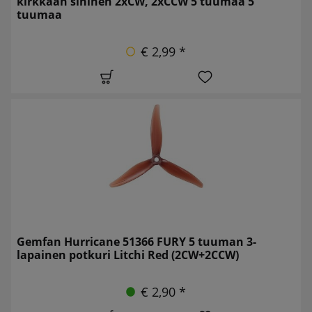
kirkkaan sininen 2xCW, 2xCCW 5 tuumaa 5
tuumaa
€ 2,99 *
Gemfan Hurricane 51366 FURY 5 tuuman 3-
lapainen potkuri Litchi Red (2CW+2CCW)
€ 2,90 *