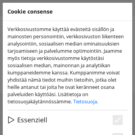
HILFE & SUPPORT
FI
Cookie consense
Verkkosivustomme käyttää evästeitä sisällön ja
mainosten personointiin, verkkosivuston liikenteen
Hae tuotteita
analysointiin, sosiaalisen median ominaisuuksien
tarjoamiseen ja palvelumme optimointiin. Jaamme
Home
Potkuri
5 tuuman potkuri
myös tietoja verkkosivustomme käytöstäsi
sosiaalisen median, mainonnan ja analytiikan
5 tuuman potkuri
kumppaneidemme kanssa. Kumppanimme voivat
yhdistää nämä tiedot muihin tietoihin, jotka olet
heille antanut tai joita he ovat keränneet osana
palveluiden käyttöäsi. Lisätietoja on
tietosuojakäytännössämme.
Tietosuoja
.
SHOW FILTERS
Essenziell
Es