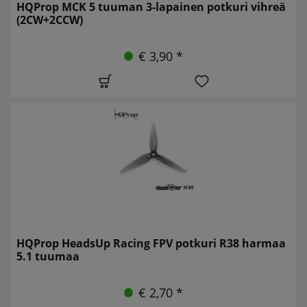
HQProp MCK 5 tuuman 3-lapainen potkuri vihreä
(2CW+2CCW)
€ 3,90 *
HQProp HeadsUp Racing FPV potkuri R38 harmaa
5.1 tuumaa
€ 2,70 *