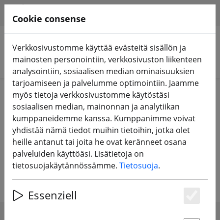
HILFE & SUPPORT
FI
Cookie consense
Verkkosivustomme käyttää evästeitä sisällön ja
mainosten personointiin, verkkosivuston liikenteen
Hae tuotteita
analysointiin, sosiaalisen median ominaisuuksien
tarjoamiseen ja palvelumme optimointiin. Jaamme
Home
Paristot
LiPo-akku
myös tietoja verkkosivustomme käytöstäsi
sosiaalisen median, mainonnan ja analytiikan
LiPo-akut kilpa-ajorobotteihin,
kumppaneidemme kanssa. Kumppanimme voivat
yhdistää nämä tiedot muihin tietoihin, jotka olet
quadrocoptereihin, kilpa-
heille antanut tai joita he ovat keränneet osana
ajokoptereihin, lentokoneisiin ja
palveluiden käyttöäsi. Lisätietoja on
RC-autoihin
tietosuojakäytännössämme.
Tietosuoja
.
Essenziell
Es