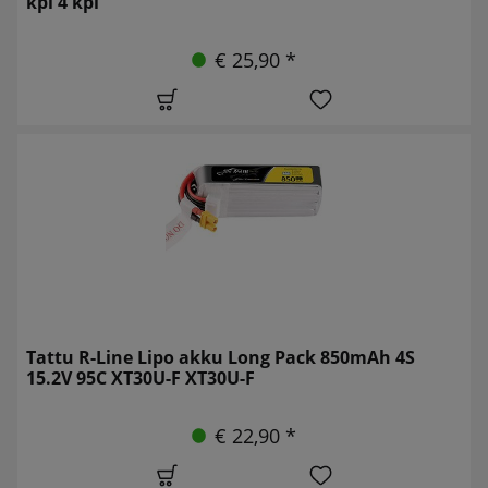
kpl 4 kpl
€ 25,90 *
Tattu R-Line Lipo akku Long Pack 850mAh 4S
15.2V 95C XT30U-F XT30U-F
€ 22,90 *