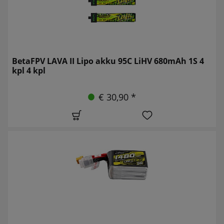
BetaFPV LAVA II Lipo akku 95C LiHV 680mAh 1S 4
kpl 4 kpl
€ 30,90 *