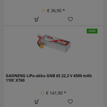
€ 36,90 *
UUSI
GAONENG LiPo-akku GNB 6S 22,2 V 4500 mAh
110C XT60
€ 141,90 *