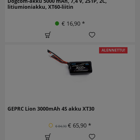
Dogcom-akku 5000 mAh, 7,4 V, 2S1P, 2C,
litiumioniakku, XT60-liitin
€ 16,90 *
ALENNETTU!
GEPRC Lion 3000mAh 4S akku XT30
€ 65,90 *
€ 84,90