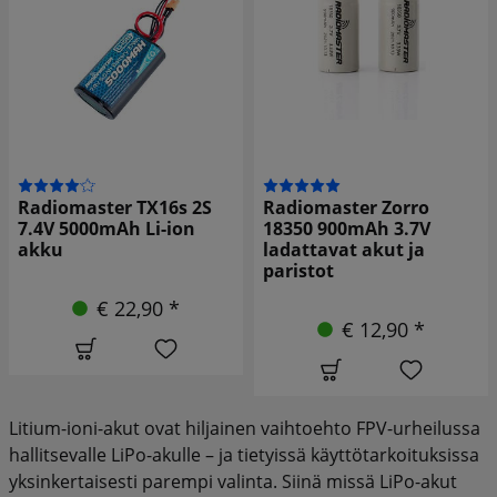
Radiomaster TX16s 2S
Radiomaster Zorro
7.4V 5000mAh Li-ion
18350 900mAh 3.7V
akku
ladattavat akut ja
paristot
€ 22,90 *
€ 12,90 *
Litium-ioni-akut ovat hiljainen vaihtoehto FPV-urheilussa
hallitsevalle LiPo-akulle – ja tietyissä käyttötarkoituksissa
yksinkertaisesti parempi valinta. Siinä missä LiPo-akut