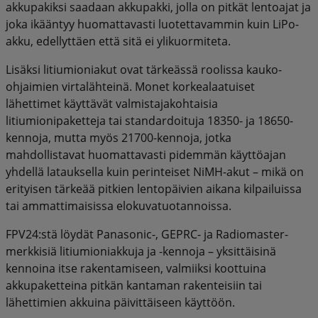
akkupakiksi saadaan akkupakki, jolla on pitkät lentoajat ja
joka ikääntyy huomattavasti luotettavammin kuin LiPo-
akku, edellyttäen että sitä ei ylikuormiteta.
Lisäksi litiumioniakut ovat tärkeässä roolissa kauko-
ohjaimien virtalähteinä. Monet korkealaatuiset
lähettimet käyttävät valmistajakohtaisia
litiumionipaketteja tai standardoituja 18350- ja 18650-
kennoja, mutta myös 21700-kennoja, jotka
mahdollistavat huomattavasti pidemmän käyttöajan
yhdellä latauksella kuin perinteiset NiMH-akut – mikä on
erityisen tärkeää pitkien lentopäivien aikana kilpailuissa
tai ammattimaisissa elokuvatuotannoissa.
FPV24:stä löydät Panasonic-, GEPRC- ja Radiomaster-
merkkisiä litiumioniakkuja ja -kennoja – yksittäisinä
kennoina itse rakentamiseen, valmiiksi koottuina
akkupaketteina pitkän kantaman rakenteisiin tai
lähettimien akkuina päivittäiseen käyttöön.