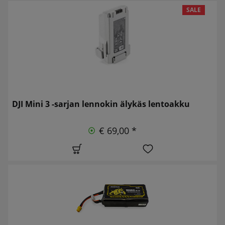
SALE
DJI Mini 3 -sarjan lennokin älykäs lentoakku
€ 69,00 *