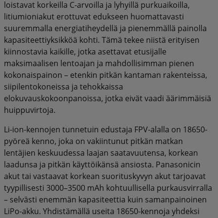
loistavat korkeilla C-arvoilla ja lyhyillä purkuaikoilla,
litiumioniakut erottuvat edukseen huomattavasti
suuremmalla energiatiheydellä ja pienemmällä painolla
kapasiteettiyksikköä kohti. Tämä tekee niistä erityisen
kiinnostavia kaikille, jotka asettavat etusijalle
maksimaalisen lentoajan ja mahdollisimman pienen
kokonaispainon – etenkin pitkän kantaman rakenteissa,
siipilentokoneissa ja tehokkaissa
elokuvauskokoonpanoissa, jotka eivät vaadi äärimmäisiä
huippuvirtoja.
Li-ion-kennojen tunnetuin edustaja FPV-alalla on 18650-
pyöreä kenno, joka on vakiintunut pitkän matkan
lentäjien keskuudessa laajan saatavuutensa, korkean
laadunsa ja pitkän käyttöikänsä ansiosta. Panasonicin
akut tai vastaavat korkean suorituskyvyn akut tarjoavat
tyypillisesti 3000–3500 mAh kohtuullisella purkausvirralla
– selvästi enemmän kapasiteettia kuin samanpainoinen
LiPo-akku. Yhdistämällä useita 18650-kennoja yhdeksi