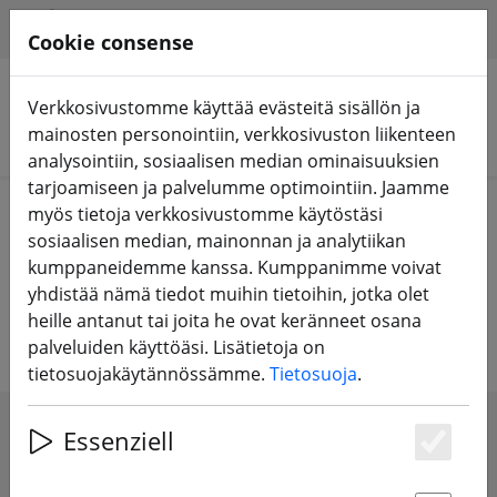
HILFE & SUPPORT
FI
Cookie consense
Verkkosivustomme käyttää evästeitä sisällön ja
mainosten personointiin, verkkosivuston liikenteen
Hae tuotteita
analysointiin, sosiaalisen median ominaisuuksien
tarjoamiseen ja palvelumme optimointiin. Jaamme
Home
Paristot
Ladattava Li-Ion-akku
myös tietoja verkkosivustomme käytöstäsi
sosiaalisen median, mainonnan ja analytiikan
Li-Ion akut - 18650 18500 ICR NCR
kumppaneidemme kanssa. Kumppanimme voivat
yhdistää nämä tiedot muihin tietoihin, jotka olet
akut - Samsung & Panasonic
heille antanut tai joita he ovat keränneet osana
palveluiden käyttöäsi. Lisätietoja on
tietosuojakäytännössämme.
Tietosuoja
.
Essenziell
SHOW FILTERS
Es