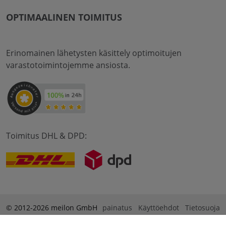
OPTIMAALINEN TOIMITUS
Erinomainen lähetysten käsittely optimoitujen
varastotoimintojemme ansiosta.
Toimitus DHL & DPD:
© 2012-2026 meilon GmbH
painatus
Käyttöehdot
Tietosuoja