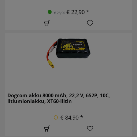
€ 22,90 *
€ 23,90
Dogcom-akku 8000 mAh, 22,2 V, 6S2P, 10C,
litiumioniakku, XT60-liitin
€ 84,90 *