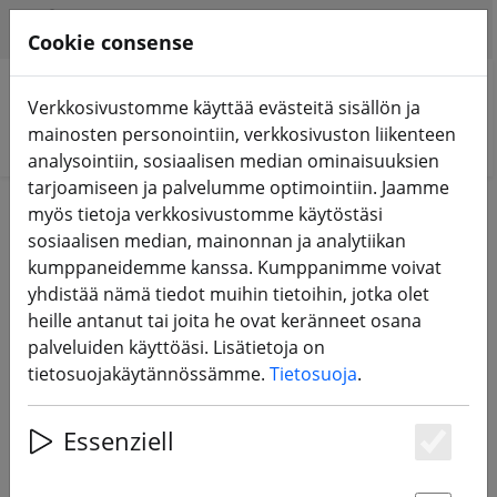
HILFE & SUPPORT
FI
Cookie consense
Verkkosivustomme käyttää evästeitä sisällön ja
mainosten personointiin, verkkosivuston liikenteen
Hae tuotteita
analysointiin, sosiaalisen median ominaisuuksien
tarjoamiseen ja palvelumme optimointiin. Jaamme
Home
Potkuri
myös tietoja verkkosivustomme käytöstäsi
sosiaalisen median, mainonnan ja analytiikan
Potkurit monikoptereita,
kumppaneidemme kanssa. Kumppanimme voivat
yhdistää nämä tiedot muihin tietoihin, jotka olet
kilpakoptereita ja lentokoneita
heille antanut tai joita he ovat keränneet osana
varten
palveluiden käyttöäsi. Lisätietoja on
tietosuojakäytännössämme.
Tietosuoja
.
225 Products
Essenziell
Es
Unterkategorien