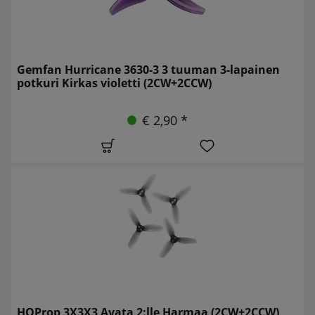
Gemfan Hurricane 3630-3 3 tuuman 3-lapainen
potkuri Kirkas violetti (2CW+2CCW)
€ 2,90 *
HQProp 3X3X3 Avata 2:lle Harmaa (2CW+2CCW)