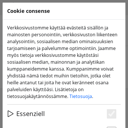
HILFE & SUPPORT
FI
Cookie consense
Verkkosivustomme käyttää evästeitä sisällön ja
mainosten personointiin, verkkosivuston liikenteen
Hae tuotteita
analysointiin, sosiaalisen median ominaisuuksien
tarjoamiseen ja palvelumme optimointiin. Jaamme
Home
Potkuri
3 tuuman potkuri
myös tietoja verkkosivustomme käytöstäsi
sosiaalisen median, mainonnan ja analytiikan
3 tuuman potkuri
kumppaneidemme kanssa. Kumppanimme voivat
yhdistää nämä tiedot muihin tietoihin, jotka olet
heille antanut tai joita he ovat keränneet osana
palveluiden käyttöäsi. Lisätietoja on
tietosuojakäytännössämme.
Tietosuoja
.
SHOW FILTERS
Essenziell
Es