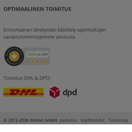
OPTIMAALINEN TOIMITUS
Erinomainen lähetysten käsittely optimoitujen
varastotoimintojemme ansiosta.
Toimitus DHL & DPD:
© 2012-2026 meilon GmbH
painatus
Käyttöehdot
Tietosuoja