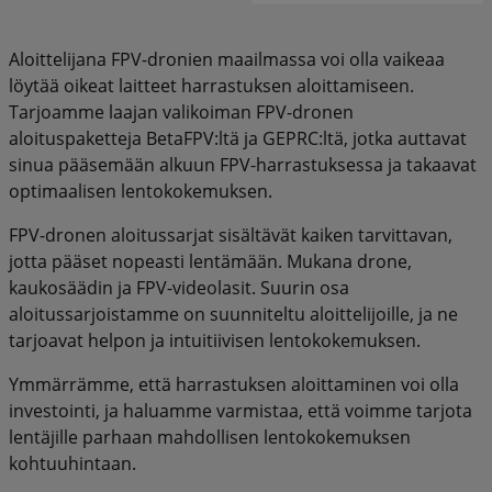
Aloittelijana FPV-dronien maailmassa voi olla vaikeaa
löytää oikeat laitteet harrastuksen aloittamiseen.
Tarjoamme laajan valikoiman FPV-dronen
aloituspaketteja BetaFPV:ltä ja GEPRC:ltä, jotka auttavat
sinua pääsemään alkuun FPV-harrastuksessa ja takaavat
optimaalisen lentokokemuksen.
FPV-dronen aloitussarjat sisältävät kaiken tarvittavan,
jotta pääset nopeasti lentämään. Mukana drone,
kaukosäädin ja FPV-videolasit. Suurin osa
aloitussarjoistamme on suunniteltu aloittelijoille, ja ne
tarjoavat helpon ja intuitiivisen lentokokemuksen.
Ymmärrämme, että harrastuksen aloittaminen voi olla
investointi, ja haluamme varmistaa, että voimme tarjota
lentäjille parhaan mahdollisen lentokokemuksen
kohtuuhintaan.