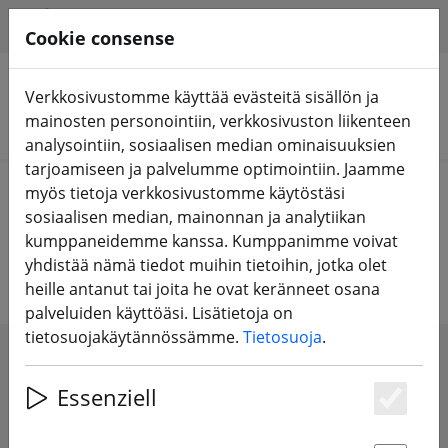
HILFE & SUPPORT
FI
Cookie consense
Verkkosivustomme käyttää evästeitä sisällön ja
mainosten personointiin, verkkosivuston liikenteen
Hae tuotteita
analysointiin, sosiaalisen median ominaisuuksien
tarjoamiseen ja palvelumme optimointiin. Jaamme
Home
FPV-dronet
Aloitussarjat
myös tietoja verkkosivustomme käytöstäsi
sosiaalisen median, mainonnan ja analytiikan
FPV Starter Sets
kumppaneidemme kanssa. Kumppanimme voivat
yhdistää nämä tiedot muihin tietoihin, jotka olet
heille antanut tai joita he ovat keränneet osana
palveluiden käyttöäsi. Lisätietoja on
tietosuojakäytännössämme.
Tietosuoja
.
SHOW FILTERS
Essenziell
Es