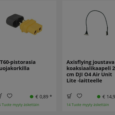
T60-pistorasia
Axisflying joustava
uojakorkilla
koaksiaalikaapeli 
cm DJI O4 Air Unit
Lite -laitteelle
€ 0,89 *
€ 14,
6 Tuote myyty äskettäin
14 Tuote myyty äskettäin