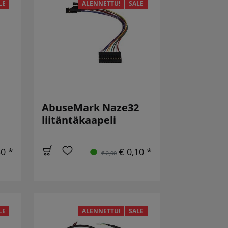
LE
ALENNETTU!
SALE
AbuseMark Naze32
liitäntäkaapeli
50 *
€ 0,10 *
€ 2,00
LE
ALENNETTU!
SALE