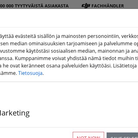
100 000 TYYTYVÄISTÄ ASIAKASTA
FACHHÄNDLER
ttää evästeitä sisällön ja mainosten personointiin, verkkos
alisen median ominaisuuksien tarjoamiseen ja palvelumme o
DJI
Paristo
Potkur
Tarvikkee
3D-
ivustomme käytöstäsi sosiaalisen median, mainonnan ja ana
(aktuelle Seite)
Shop
t
i
t
tulostus
sa. Kumppanimme voivat yhdistää nämä tiedot muihin tiet
ita he ovat keränneet osana palveluiden käyttöäsi. Lisätietoja
ssämme.
Tietosuoja
.
Marketing
rticles