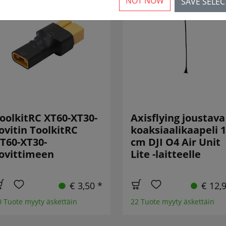
NOT NOW
SAVE SELE
oolkitRC XT60-XT30-
Axisflying joustava
ovitin ToolkitRC
koaksiaalikaapeli 
T60-XT30-
cm DJI O4 Air Unit
ovittimeen
Lite -laitteelle
€ 3,50 *
€ 12,
0 Tuote myyty äskettäin
22 Tuote myyty äskettäin