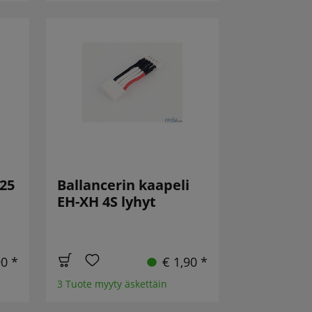
25
Ballancerin kaapeli
EH-XH 4S lyhyt
90 *
€ 1,90 *
3 Tuote myyty äskettäin