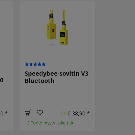
Speedybee-sovitin V3
20
Bluetooth
90 *
€ 38,90 *
13 Tuote myyty äskettäin