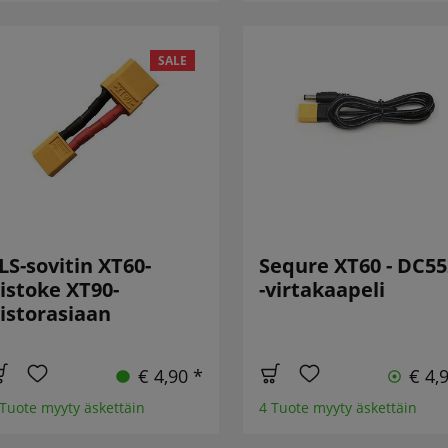
SALE
LS-sovitin XT60-
Sequre XT60 - DC55
istoke XT90-
-virtakaapeli
istorasiaan
€ 4,90 *
€ 4,
 Tuote myyty äskettäin
4 Tuote myyty äskettäin