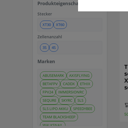
Produkteigenschaften
Stecker
XT30
XT60
Zellenanzahl
3S
4S
Marken
T
s
ABUSEMARK
AXISFLYING
X
BETAFPV
CADDX
ETHIX
s
FPV24
IMMERSIONRC
SEQURE
SKYRC
SLS
SLS LIPO AKKU
SPEEDYBEE
5
TEAM BLACKSHEEP
WALKSNAIL