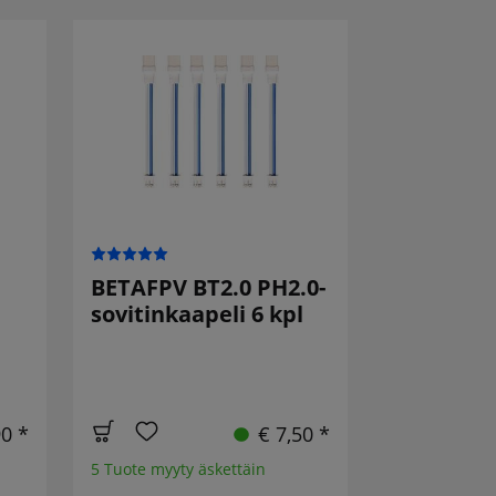
BETAFPV BT2.0 PH2.0-
sovitinkaapeli 6 kpl
90 *
€ 7,50 *
5 Tuote myyty äskettäin