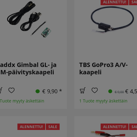
ALENNETTU!
SA
addx Gimbal GL- ja
TBS GoPro3 A/V-
M-päivityskaapeli
kaapeli
€ 9,90 *
€ 4,
€ 9,00
 Tuote myyty äskettäin
1 Tuote myyty äskettäin
ALENNETTU!
SALE
ALENNETTU!
SA