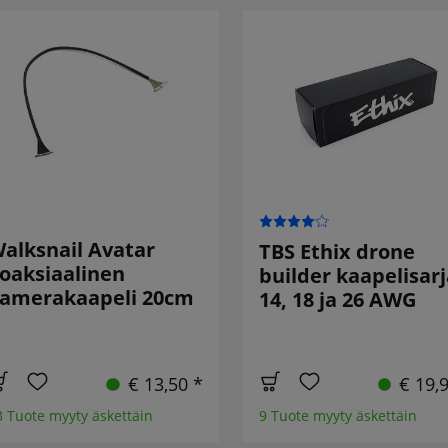
alksnail Avatar
TBS Ethix drone
oaksiaalinen
builder kaapelisarj
amerakaapeli 20cm
14, 18 ja 26 AWG
€ 13,50 *
€ 19,
3 Tuote myyty äskettäin
9 Tuote myyty äskettäin