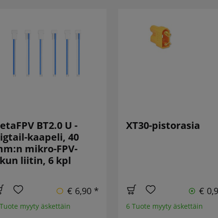
etaFPV BT2.0 U -
XT30-pistorasia
igtail-kaapeli, 40
m:n mikro-FPV-
kun liitin, 6 kpl
€ 6,90 *
€ 0,
 Tuote myyty äskettäin
6 Tuote myyty äskettäin