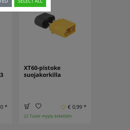
CTED
SELECT ALL
XT60-pistoke
13
suojakorkilla
90 *
€ 0,99 *
22 Tuote myyty äskettäin