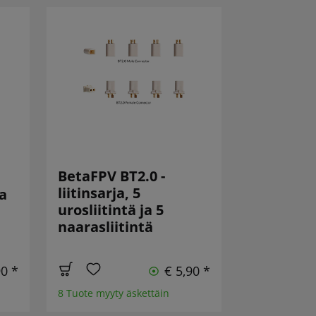
BetaFPV BT2.0 -
liitinsarja, 5
a
urosliitintä ja 5
naarasliitintä
90 *
€ 5,90 *
8 Tuote myyty äskettäin