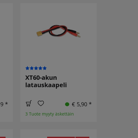
XT60-akun
latauskaapeli
89 *
€ 5,90 *
3 Tuote myyty äskettäin