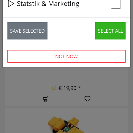
Statstik & Marketing
56 articles
St
UUSI
SAVE SELECTED
SELECT ALL
NOT NOW
€ 19,90 *