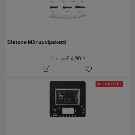
Diatone M3 ruuvipaketti
€ 4,90 *
€ 5,90
ALENNETTU!