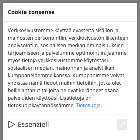
HILFE & SUPPORT
FI
Cookie consense
Verkkosivustomme käyttää evästeitä sisällön ja
mainosten personointiin, verkkosivuston liikenteen
Hae tuotteita
analysointiin, sosiaalisen median ominaisuuksien
tarjoamiseen ja palvelumme optimointiin. Jaamme
Home
Komponentit
Tarvikkeet
myös tietoja verkkosivustomme käytöstäsi
sosiaalisen median, mainonnan ja analytiikan
Drone tarvikkeet
kumppaneidemme kanssa. Kumppanimme voivat
yhdistää nämä tiedot muihin tietoihin, jotka olet
heille antanut tai joita he ovat keränneet osana
palveluiden käyttöäsi. Lisätietoja on
tietosuojakäytännössämme.
Tietosuoja
.
SHOW FILTERS
Essenziell
Es