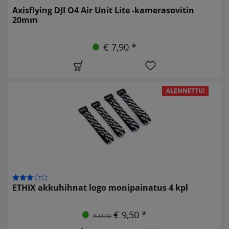
Axisflying DJI O4 Air Unit Lite -kamerasovitin
20mm
€ 7,90 *
ALENNETTU!
ETHIX akkuhihnat logo monipainatus 4 kpl
€ 9,50 *
€ 11,90