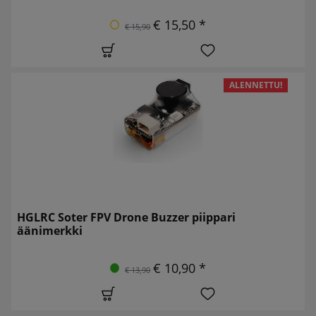
€ 15,50 *
€ 15,90
ALENNETTU!
HGLRC Soter FPV Drone Buzzer piippari
äänimerkki
€ 10,90 *
€ 13,90