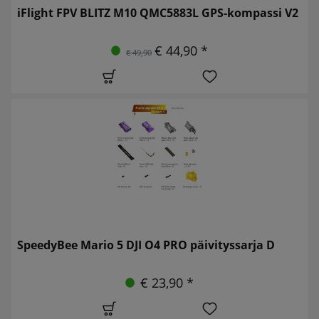
iFlight FPV BLITZ M10 QMC5883L GPS-kompassi V2
€ 44,90 *
€ 49,90
SpeedyBee Mario 5 DJI O4 PRO päivityssarja D
€ 23,90 *