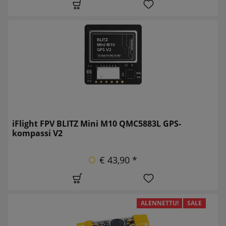
iFlight FPV BLITZ Mini M10 QMC5883L GPS-
kompassi V2
€ 43,90 *
ALENNETTU!
SALE