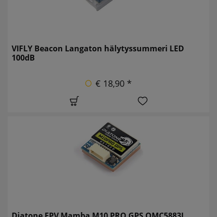
VIFLY Beacon Langaton hälytyssummeri LED
100dB
€ 18,90 *
Diatone FPV Mamba M10 PRO GPS QMC5883L