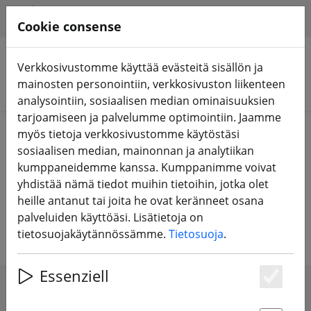
HILFE & SUPPORT
FI
Cookie consense
Verkkosivustomme käyttää evästeitä sisällön ja
mainosten personointiin, verkkosivuston liikenteen
Hae tuotteita
analysointiin, sosiaalisen median ominaisuuksien
tarjoamiseen ja palvelumme optimointiin. Jaamme
Home
Laitteet
RC-kaukosäädin
RC-lähetin
myös tietoja verkkosivustomme käytöstäsi
sosiaalisen median, mainonnan ja analytiikan
RC-kauko-ohjainlähetin
kumppaneidemme kanssa. Kumppanimme voivat
yhdistää nämä tiedot muihin tietoihin, jotka olet
multikoptereille, lentokoneille ja
heille antanut tai joita he ovat keränneet osana
monille muille RC-malleille.
palveluiden käyttöäsi. Lisätietoja on
tietosuojakäytännössämme.
Tietosuoja
.
Essenziell
Es
SHOW FILTERS