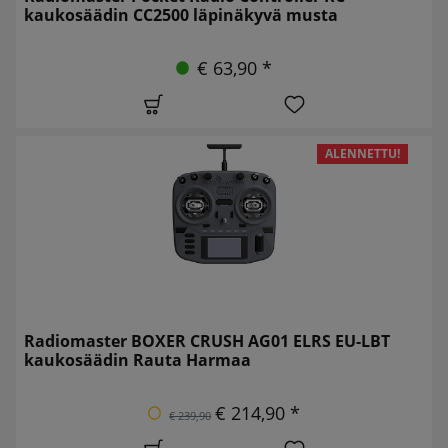
kaukosäädin CC2500 läpinäkyvä musta
€ 63,90 *
ALENNETTU!
Radiomaster BOXER CRUSH AG01 ELRS EU-LBT
kaukosäädin Rauta Harmaa
€ 214,90 *
€ 239,90