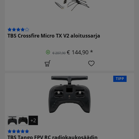
TBS Crossfire Micro TX V2 aloitussarja
€ 144,90 *
€ 207,90
TIPP
+2
TBS Tango FPV RC radiokaukosäädin