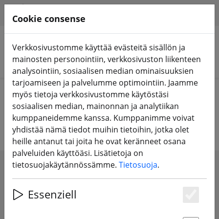
HILFE & SUPPORT
FI
Cookie consense
Verkkosivustomme käyttää evästeitä sisällön ja
mainosten personointiin, verkkosivuston liikenteen
Hae tuotteita
analysointiin, sosiaalisen median ominaisuuksien
tarjoamiseen ja palvelumme optimointiin. Jaamme
Home
Potkuri
6 tuuman potkuri
myös tietoja verkkosivustomme käytöstäsi
sosiaalisen median, mainonnan ja analytiikan
6 tuuman potkuri
kumppaneidemme kanssa. Kumppanimme voivat
yhdistää nämä tiedot muihin tietoihin, jotka olet
heille antanut tai joita he ovat keränneet osana
palveluiden käyttöäsi. Lisätietoja on
tietosuojakäytännössämme.
Tietosuoja
.
SHOW FILTERS
Essenziell
Es