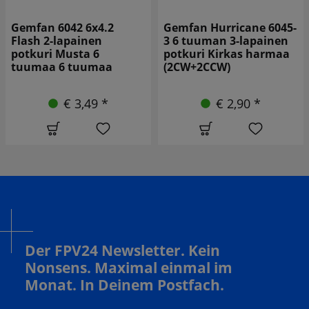
Gemfan 6042 6x4.2
Gemfan Hurricane 6045-
Flash 2-lapainen
3 6 tuuman 3-lapainen
potkuri Musta 6
potkuri Kirkas harmaa
tuumaa 6 tuumaa
(2CW+2CCW)
€ 3,49 *
€ 2,90 *
Der FPV24 Newsletter. Kein
Nonsens. Maximal einmal im
Monat. In Deinem Postfach.