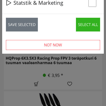
13 articles
Statstik & Marketing
St
SAVE SELECTED
SELECT ALL
NOT NOW
HQProp 6X3.5X3 Racing Prop FPV 3 teräpotkuri 6
tuuman vaaleanharmaa 6 tuumaa
€ 3,95 *