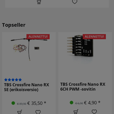
Topseller
ALENNETTU!
ALENNETTU!
TBS Crossfire Nano RX
S Crossfire Nano RX
TBS
6CH PWM -sovitin
(erikoisversio)
V2 
€ 4,90 *
€ 35,50 *
€ 6,90
€ 39,90