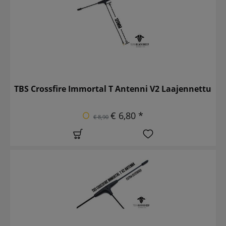
TBS Crossfire Immortal T Antenni V2 Laajennettu
€ 6,80 *
€ 8,90