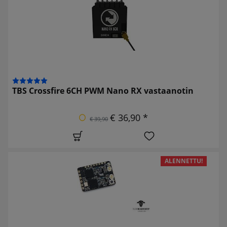
TBS Crossfire 6CH PWM Nano RX vastaanotin
€ 36,90 *
€ 39,90
ALENNETTU!