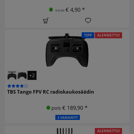
€ 4,90 *
€ 6,90
TIPP
ALENNETTU!
+2
TBS Tango FPV RC radiokaukosäädin
€ 189,90 *
pois
2 VARIANTIT
ALENNETTU!