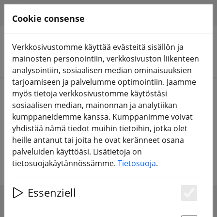
HILFE & SUPPORT
FI
Cookie consense
Verkkosivustomme käyttää evästeitä sisällön ja
mainosten personointiin, verkkosivuston liikenteen
Hae tuotteita
analysointiin, sosiaalisen median ominaisuuksien
tarjoamiseen ja palvelumme optimointiin. Jaamme
Home
Laitteet
TBS Crossfire & TBS Tango
myös tietoja verkkosivustomme käytöstäsi
sosiaalisen median, mainonnan ja analytiikan
Team Blacksheep Crossfire-lähetin
kumppaneidemme kanssa. Kumppanimme voivat
yhdistää nämä tiedot muihin tietoihin, jotka olet
ja -vastaanotin - Monimuotoisuus -
heille antanut tai joita he ovat keränneet osana
Micro - Nano
palveluiden käyttöäsi. Lisätietoja on
tietosuojakäytännössämme.
Tietosuoja
.
Essenziell
Es
SHOW FILTERS