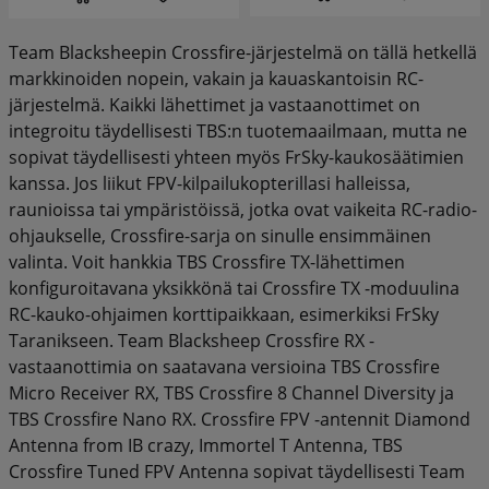
Team Blacksheepin Crossfire-järjestelmä on tällä hetkellä
markkinoiden nopein, vakain ja kauaskantoisin RC-
järjestelmä. Kaikki lähettimet ja vastaanottimet on
integroitu täydellisesti TBS:n tuotemaailmaan, mutta ne
sopivat täydellisesti yhteen myös FrSky-kaukosäätimien
kanssa. Jos liikut FPV-kilpailukopterillasi halleissa,
raunioissa tai ympäristöissä, jotka ovat vaikeita RC-radio-
ohjaukselle, Crossfire-sarja on sinulle ensimmäinen
valinta. Voit hankkia TBS Crossfire TX-lähettimen
konfiguroitavana yksikkönä tai Crossfire TX -moduulina
RC-kauko-ohjaimen korttipaikkaan, esimerkiksi FrSky
Taranikseen. Team Blacksheep Crossfire RX -
vastaanottimia on saatavana versioina TBS Crossfire
Micro Receiver RX, TBS Crossfire 8 Channel Diversity ja
TBS Crossfire Nano RX. Crossfire FPV -antennit Diamond
Antenna from IB crazy, Immortel T Antenna, TBS
Crossfire Tuned FPV Antenna sopivat täydellisesti Team