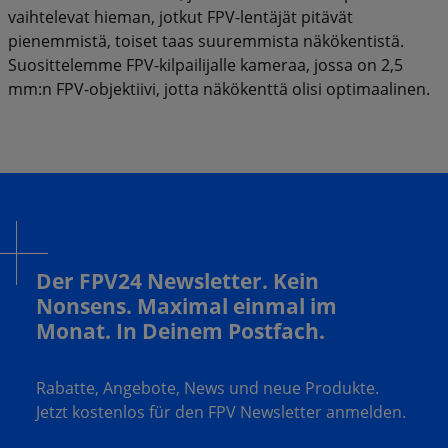
vaihtelevat hieman, jotkut FPV-lentäjät pitävät
pienemmistä, toiset taas suuremmista näkökentistä.
Suosittelemme FPV-kilpailijalle kameraa, jossa on 2,5
mm:n FPV-objektiivi, jotta näkökenttä olisi optimaalinen.
Der FPV24 Newsletter. Kein
Nonsens. Maximal einmal im
Monat. In Deinem Postfach.
Rabatte, Angebote, News und neue Produkte.
Jetzt kostenlos für den FPV Newsletter anmelden.