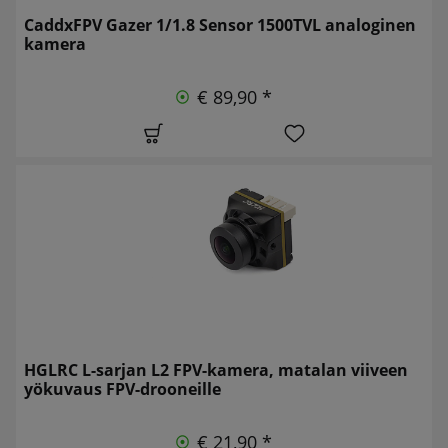
CaddxFPV Gazer 1/1.8 Sensor 1500TVL analoginen
kamera
€ 89,90 *
HGLRC L-sarjan L2 FPV-kamera, matalan viiveen
yökuvaus FPV-drooneille
€ 21,90 *