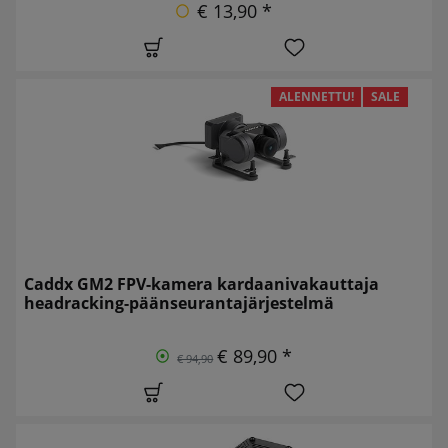
€ 13,90 *
ALENNETTU!
SALE
Caddx GM2 FPV-kamera kardaanivakauttaja
headracking-päänseurantajärjestelmä
€ 89,90 *
€ 94,90