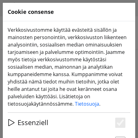
HILFE & SUPPORT
FI
Cookie consense
Verkkosivustomme käyttää evästeitä sisällön ja
mainosten personointiin, verkkosivuston liikenteen
Hae tuotteita
analysointiin, sosiaalisen median ominaisuuksien
tarjoamiseen ja palvelumme optimointiin. Jaamme
Home
Komponentit
FPV-kamerat
myös tietoja verkkosivustomme käytöstäsi
sosiaalisen median, mainonnan ja analytiikan
FPV-kamerat lennokkeja varten
kumppaneidemme kanssa. Kumppanimme voivat
yhdistää nämä tiedot muihin tietoihin, jotka olet
heille antanut tai joita he ovat keränneet osana
palveluiden käyttöäsi. Lisätietoja on
tietosuojakäytännössämme.
Tietosuoja
.
SHOW FILTERS
Essenziell
Es