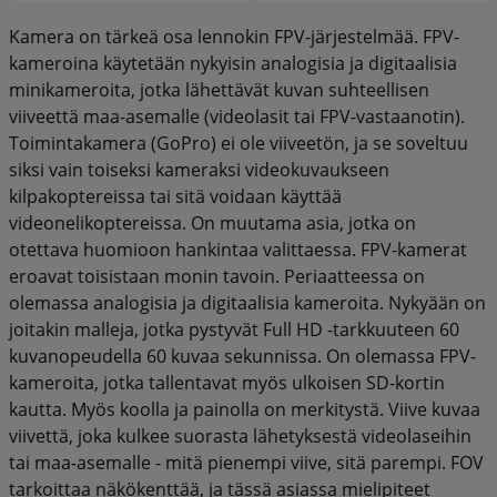
Kamera on tärkeä osa lennokin FPV-järjestelmää. FPV-
kameroina käytetään nykyisin analogisia ja digitaalisia
minikameroita, jotka lähettävät kuvan suhteellisen
viiveettä maa-asemalle (videolasit tai FPV-vastaanotin).
Toimintakamera (GoPro) ei ole viiveetön, ja se soveltuu
siksi vain toiseksi kameraksi videokuvaukseen
kilpakoptereissa tai sitä voidaan käyttää
videonelikoptereissa. On muutama asia, jotka on
otettava huomioon hankintaa valittaessa. FPV-kamerat
eroavat toisistaan monin tavoin. Periaatteessa on
olemassa analogisia ja digitaalisia kameroita. Nykyään on
joitakin malleja, jotka pystyvät Full HD -tarkkuuteen 60
kuvanopeudella 60 kuvaa sekunnissa. On olemassa FPV-
kameroita, jotka tallentavat myös ulkoisen SD-kortin
kautta. Myös koolla ja painolla on merkitystä. Viive kuvaa
viivettä, joka kulkee suorasta lähetyksestä videolaseihin
tai maa-asemalle - mitä pienempi viive, sitä parempi. FOV
tarkoittaa näkökenttää, ja tässä asiassa mielipiteet