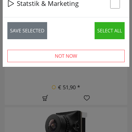
Statstik & Marketing
31 articles
Zubehör & Ersatzteile am Ende der Kategorie
St
UUSI
SAVE SELECTED
SELECT ALL
NOT NOW
€ 51,90 *